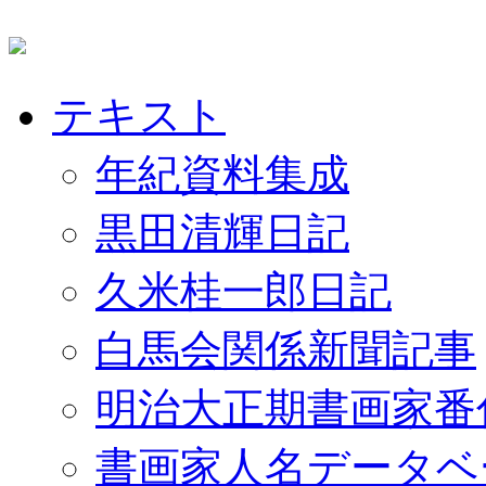
テキスト
年紀資料集成
黒田清輝日記
久米桂一郎日記
白馬会関係新聞記事
明治大正期書画家番
書画家人名データベ