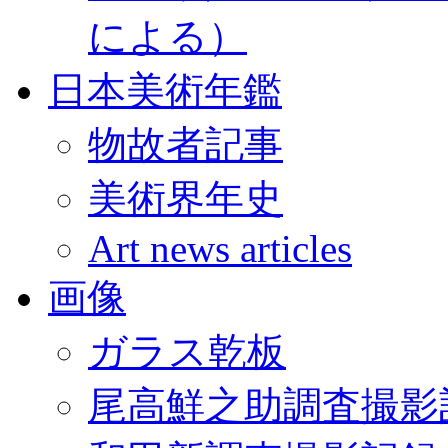
による）
日本美術年鑑
物故者記事
美術界年史
Art news articles
画像
ガラス乾板
尾高鮮之助調査撮影