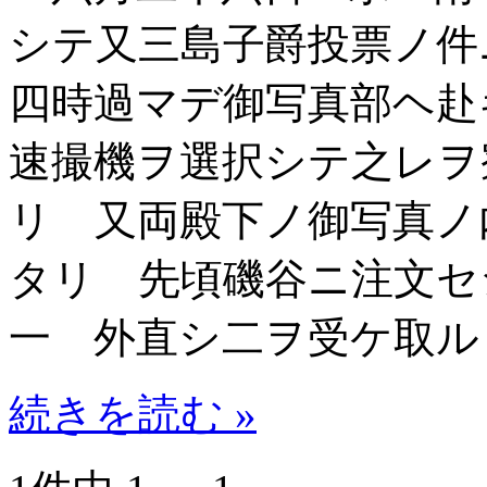
シテ又三島子爵投票ノ件
四時過マデ御写真部ヘ赴
速撮機ヲ選択シテ之レヲ
リ 又両殿下ノ御写真ノ
タリ 先頃磯谷ニ注文セ
一 外直シ二ヲ受ケ取ル
続きを読む »