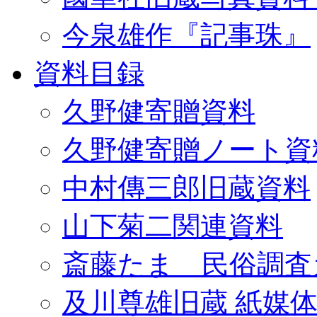
今泉雄作『記事珠』
資料目録
久野健寄贈資料
久野健寄贈ノート資
中村傳三郎旧蔵資料
山下菊二関連資料
斎藤たま 民俗調査
及川尊雄旧蔵 紙媒