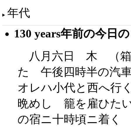
年代
130 years年前の今日
八月六日 木 （箱
た 午後四時半の汽
オレハ小代と西へ行
晩めし 籠を雇ひた
の宿ニ十時頃ニ着く