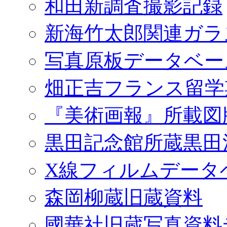
和田新調査撮影記録
新海竹太郎関連ガラ
写真原板データベー
畑正吉フランス留学
『美術画報』所載図
黒田記念館所蔵黒田
X線フィルムデータ
森岡柳蔵旧蔵資料
國華社旧蔵写真資料