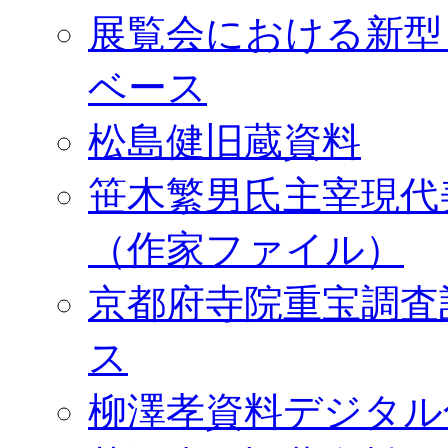
展覧会における新型
ベース
松島健旧蔵資料
笹木繁男氏主宰現代
（作家ファイル）
京都府寺院重宝調査
ス
柳澤孝資料デジタル