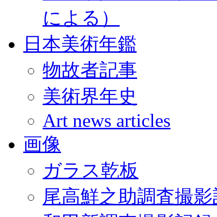
による）
日本美術年鑑
物故者記事
美術界年史
Art news articles
画像
ガラス乾板
尾高鮮之助調査撮影