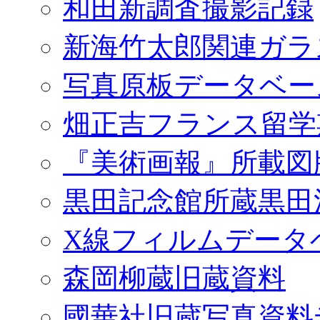
和田新調査撮影記録
新海竹太郎関連ガラ
写真原板データベー
畑正吉フランス留学
『美術画報』所載図
黒田記念館所蔵黒田
X線フィルムデータ
森岡柳蔵旧蔵資料
國華社旧蔵写真資料