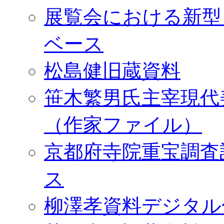
展覧会における新型
ベース
松島健旧蔵資料
笹木繁男氏主宰現代
（作家ファイル）
京都府寺院重宝調査
ス
柳澤孝資料デジタル