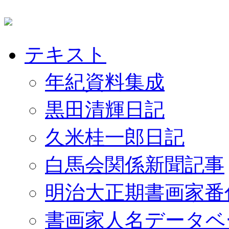
テキスト
年紀資料集成
黒田清輝日記
久米桂一郎日記
白馬会関係新聞記事
明治大正期書画家番
書画家人名データベ