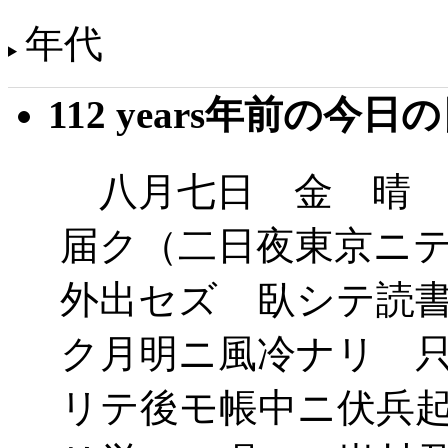
年代
112 years年前の今日
八月七日 金 晴 
届ク（二日夜東京ニ
外出セズ 臥シテ読
ク月明ニ風冷ナリ 
リテ後モ帳中ニ伏兵