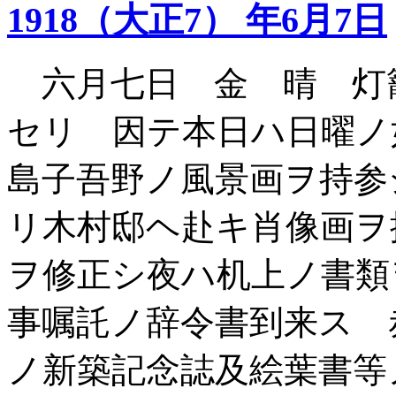
1918（大正7） 年6月7日
六月七日 金 晴 灯
セリ 因テ本日ハ日曜ノ
島子吾野ノ風景画ヲ持参
リ木村邸ヘ赴キ肖像画ヲ
ヲ修正シ夜ハ机上ノ書類
事嘱託ノ辞令書到来ス 
ノ新築記念誌及絵葉書等