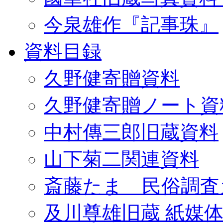
今泉雄作『記事珠』
資料目録
久野健寄贈資料
久野健寄贈ノート資
中村傳三郎旧蔵資料
山下菊二関連資料
斎藤たま 民俗調査
及川尊雄旧蔵 紙媒