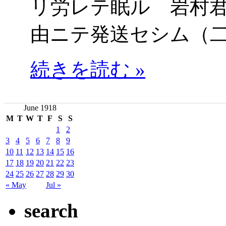
リ労レテ眠ル 岩村
由ニテ発送セシム（
続きを読む »
June 1918
M
T
W
T
F
S
S
1
2
3
4
5
6
7
8
9
10
11
12
13
14
15
16
17
18
19
20
21
22
23
24
25
26
27
28
29
30
« May
Jul »
search