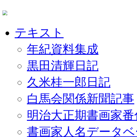
テキスト
年紀資料集成
黒田清輝日記
久米桂一郎日記
白馬会関係新聞記事
明治大正期書画家番
書画家人名データベ