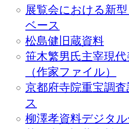
展覧会における新型
ベース
松島健旧蔵資料
笹木繁男氏主宰現代
（作家ファイル）
京都府寺院重宝調査
ス
柳澤孝資料デジタル