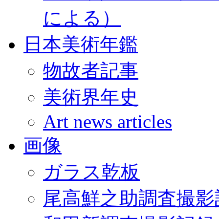
による）
日本美術年鑑
物故者記事
美術界年史
Art news articles
画像
ガラス乾板
尾高鮮之助調査撮影