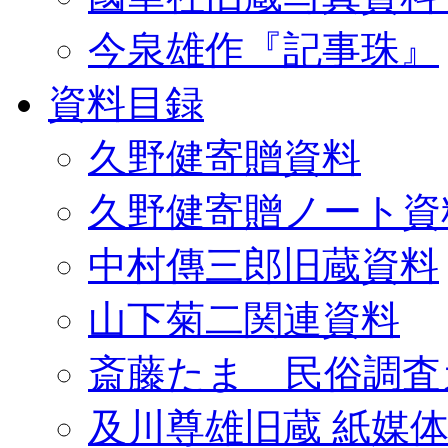
今泉雄作『記事珠』
資料目録
久野健寄贈資料
久野健寄贈ノート資
中村傳三郎旧蔵資料
山下菊二関連資料
斎藤たま 民俗調査
及川尊雄旧蔵 紙媒