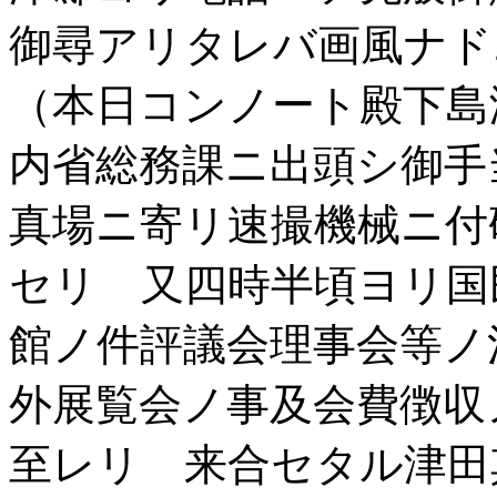
御尋アリタレバ画風ナド
（本日コンノート殿下島
内省総務課ニ出頭シ御手
真場ニ寄リ速撮機械ニ付
セリ 又四時半頃ヨリ国
館ノ件評議会理事会等ノ
外展覧会ノ事及会費徴収
至レリ 来合セタル津田