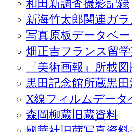
和田新調査撮影記録
新海竹太郎関連ガラ
写真原板データベー
畑正吉フランス留学
『美術画報』所載図
黒田記念館所蔵黒田
X線フィルムデータ
森岡柳蔵旧蔵資料
國華社旧蔵写真資料