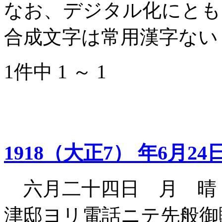
なお、デジタル化にとも
合成文字は常用漢字ない
1件中 1 ～ 1
1918（大正7） 年6月24
六月二十四日 月 晴
津邸ヨリ電話ニテ先般御