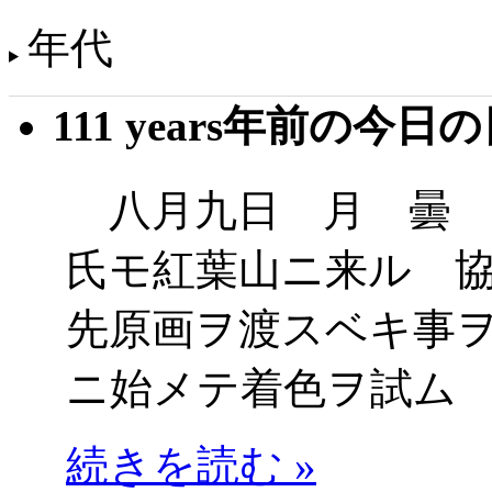
年代
111 years年前の今日
八月九日 月 曇 
氏モ紅葉山ニ来ル 
先原画ヲ渡スベキ事
ニ始メテ着色ヲ試ム
続きを読む »