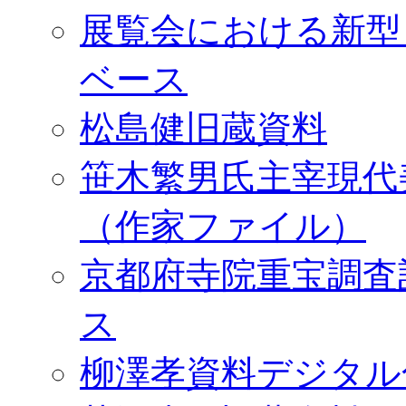
展覧会における新型
ベース
松島健旧蔵資料
笹木繁男氏主宰現代
（作家ファイル）
京都府寺院重宝調査
ス
柳澤孝資料デジタル