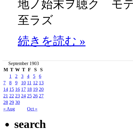
地ノ始末ヲ聴ク モ
至ラズ
続きを読む »
September 1903
M
T
W
T
F
S
S
1
2
3
4
5
6
7
8
9
10
11
12
13
14
15
16
17
18
19
20
21
22
23
24
25
26
27
28
29
30
« Aug
Oct »
search