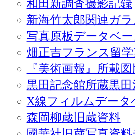
和田新調査撮影記録
新海竹太郎関連ガラ
写真原板データベー
畑正吉フランス留学
『美術画報』所載図
黒田記念館所蔵黒田
X線フィルムデータ
森岡柳蔵旧蔵資料
國華社旧蔵写真資料