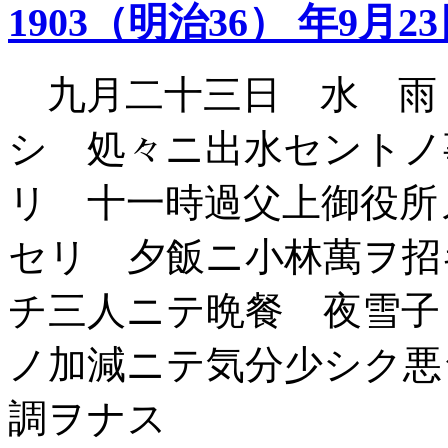
1903（明治36） 年9月2
九月二十三日 水 雨
シ 処々ニ出水セントノ
リ 十一時過父上御役所
セリ 夕飯ニ小林萬ヲ招
チ三人ニテ晩餐 夜雪子
ノ加減ニテ気分少シク悪
調ヲナス