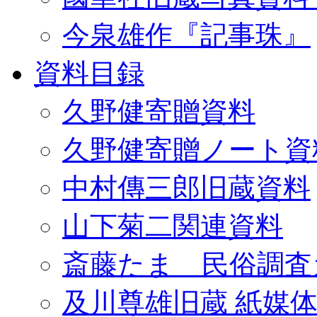
今泉雄作『記事珠』
資料目録
久野健寄贈資料
久野健寄贈ノート資
中村傳三郎旧蔵資料
山下菊二関連資料
斎藤たま 民俗調査
及川尊雄旧蔵 紙媒