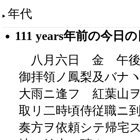
年代
111 years年前の今日
八月六日 金 午後
御拝領ノ鳳梨及バナ
大雨ニ逢フ 紅葉山
取リ二時頃侍従職ニ
奏方ヲ依頼シテ帰宅