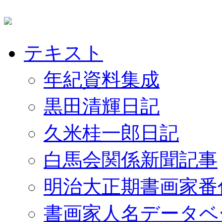
テキスト
年紀資料集成
黒田清輝日記
久米桂一郎日記
白馬会関係新聞記事
明治大正期書画家番
書画家人名データベ