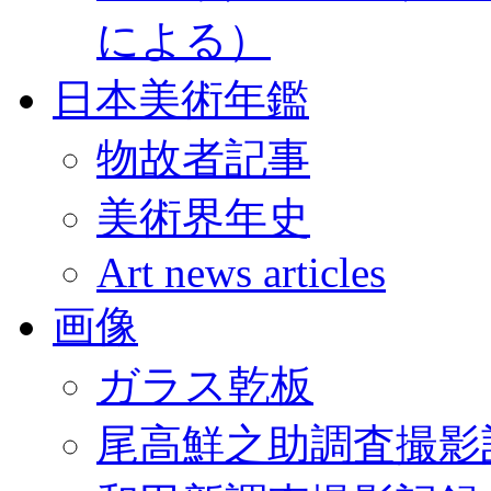
による）
日本美術年鑑
物故者記事
美術界年史
Art news articles
画像
ガラス乾板
尾高鮮之助調査撮影