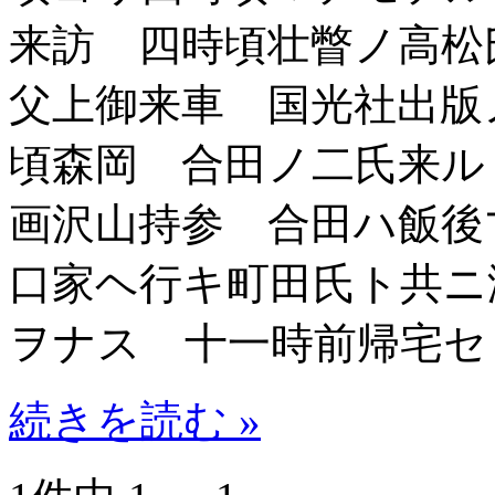
来訪 四時頃壮瞥ノ高松
父上御来車 国光社出版
頃森岡 合田ノ二氏来ル
画沢山持参 合田ハ飯後
口家ヘ行キ町田氏ト共ニ
ヲナス 十一時前帰宅セ
続きを読む »