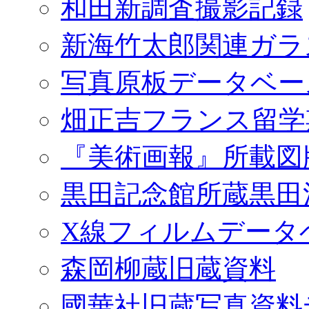
和田新調査撮影記録
新海竹太郎関連ガラ
写真原板データベー
畑正吉フランス留学
『美術画報』所載図
黒田記念館所蔵黒田
X線フィルムデータ
森岡柳蔵旧蔵資料
國華社旧蔵写真資料