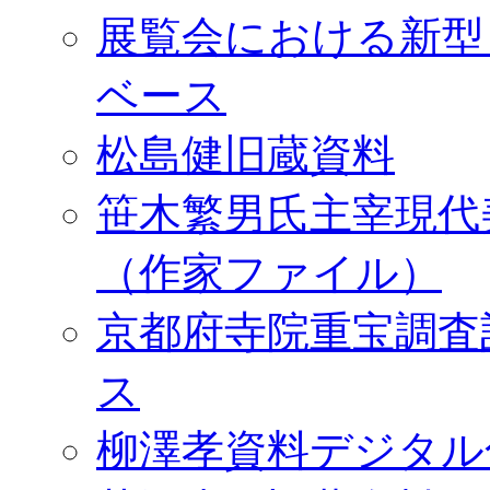
展覧会における新型
ベース
松島健旧蔵資料
笹木繁男氏主宰現代
（作家ファイル）
京都府寺院重宝調査
ス
柳澤孝資料デジタル