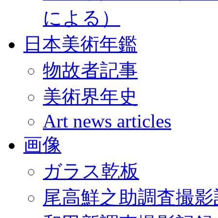
による）
日本美術年鑑
物故者記事
美術界年史
Art news articles
画像
ガラス乾板
尾高鮮之助調査撮影