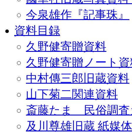
今泉雄作『記事珠』
資料目録
久野健寄贈資料
久野健寄贈ノート資
中村傳三郎旧蔵資料
山下菊二関連資料
斎藤たま 民俗調査
及川尊雄旧蔵 紙媒