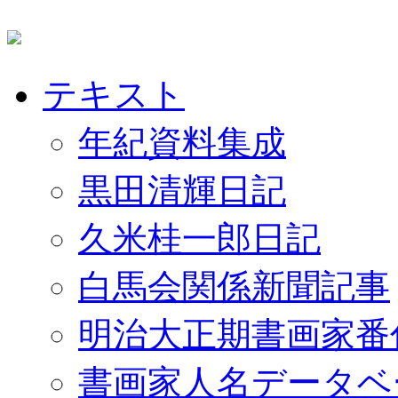
テキスト
年紀資料集成
黒田清輝日記
久米桂一郎日記
白馬会関係新聞記事
明治大正期書画家番
書画家人名データベ