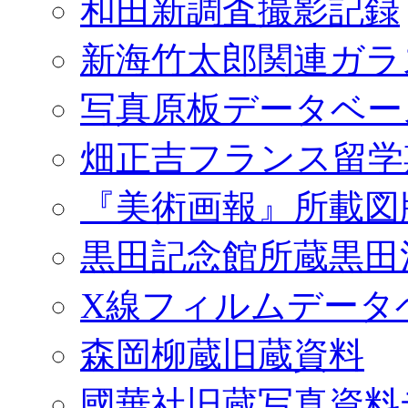
和田新調査撮影記録
新海竹太郎関連ガラ
写真原板データベー
畑正吉フランス留学
『美術画報』所載図
黒田記念館所蔵黒田
X線フィルムデータ
森岡柳蔵旧蔵資料
國華社旧蔵写真資料