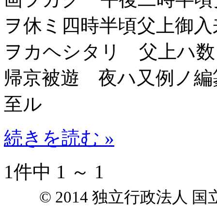
ヲ休ミ四時半頃父上御入
ヲカヘシタリ 父上ハ数
帰京被遊 夜ハ又例ノ編
至ル
続きを読む »
1件中 1 ～ 1
© 2014 独立行政法人