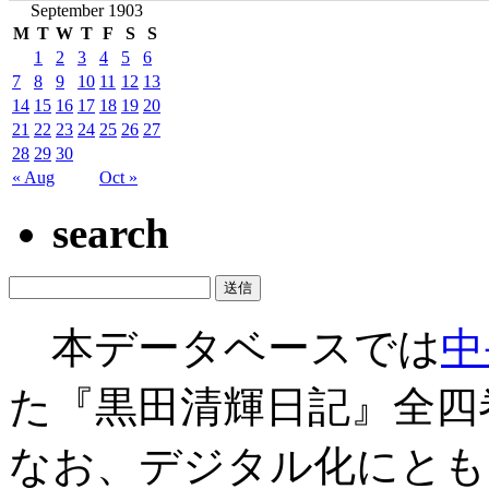
September 1903
M
T
W
T
F
S
S
1
2
3
4
5
6
7
8
9
10
11
12
13
14
15
16
17
18
19
20
21
22
23
24
25
26
27
28
29
30
« Aug
Oct »
search
本データベースでは
中
た『黒田清輝日記』全四
なお、デジタル化にとも