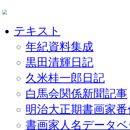
テキスト
年紀資料集成
黒田清輝日記
久米桂一郎日記
白馬会関係新聞記事
明治大正期書画家番
書画家人名データベ