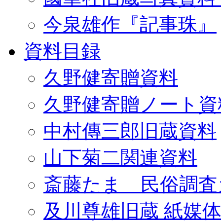
今泉雄作『記事珠』
資料目録
久野健寄贈資料
久野健寄贈ノート資
中村傳三郎旧蔵資料
山下菊二関連資料
斎藤たま 民俗調査
及川尊雄旧蔵 紙媒