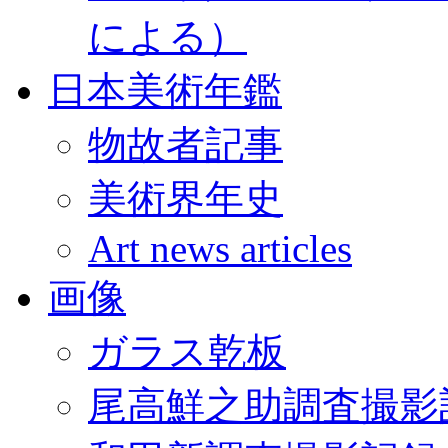
による）
日本美術年鑑
物故者記事
美術界年史
Art news articles
画像
ガラス乾板
尾高鮮之助調査撮影