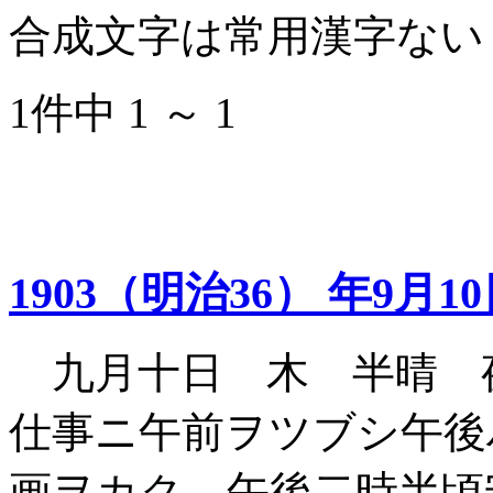
合成文字は常用漢字ない
1件中 1 ～ 1
1903（明治36） 年9月1
九月十日 木 半晴 
仕事ニ午前ヲツブシ午後
画ヲカク 午後二時半頃