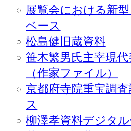
展覧会における新型
ベース
松島健旧蔵資料
笹木繁男氏主宰現代
（作家ファイル）
京都府寺院重宝調査
ス
柳澤孝資料デジタル