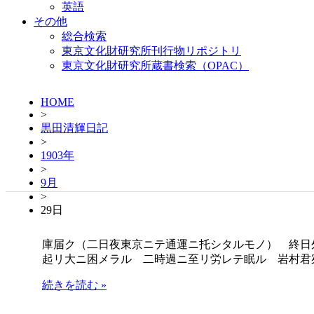
英語
その他
総合検索
東京文化財研究所刊行物リポジトリ
東京文化財研究所蔵書検索（OPAC）
HOME
>
黒田清輝日記
>
1903年
>
9月
>
29日
庫届ク（二日夜東京ニテ通運ニ托シタルモノ） 終日
起リ大ニ困メラル 二時過ニ至リ労レテ眠ル 岩村君
続きを読む »