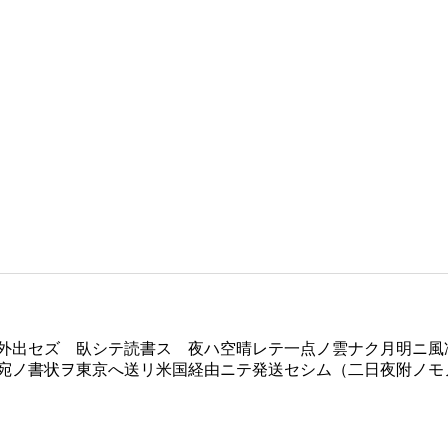
外出セズ 臥シテ読書ス 夜ハ空晴レテ一点ノ雲ナク月明ニ風
宛ノ書状ヲ東京へ送リ米国経由ニテ発送セシム（二日夜附ノモ