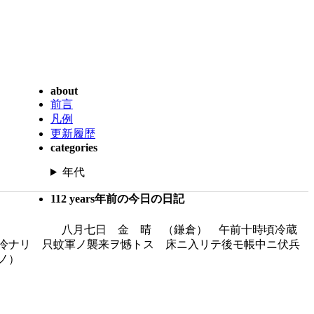
about
前言
凡例
更新履歴
categories
年代
112 years年前の今日の日記
八月七日 金 晴 （鎌倉） 午前十時頃冷蔵
冷ナリ 只蚊軍ノ襲来ヲ憾トス 床ニ入リテ後モ帳中ニ伏兵
ノ）