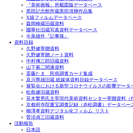
『美術画報』所載図版データベース
黒田記念館所蔵黒田清輝作品集
X線フィルムデータベース
森岡柳蔵旧蔵資料
國華社旧蔵写真資料データベース
今泉雄作『記事珠』
資料目録
久野健寄贈資料
久野健寄贈ノート資料
中村傳三郎旧蔵資料
山下菊二関連資料
斎藤たま 民俗調査カード集成
及川尊雄旧蔵 紙媒体資料目録データベース
展覧会における新型コロナウイルスの影響データ
松島健旧蔵資料
笹木繁男氏主宰現代美術資料センター寄贈資料（
京都府寺院重宝調査記録（赤松調書）データベー
柳澤孝資料デジタル化フィルム_リスト
菅沼貞三旧蔵資料
活動報告
日本語