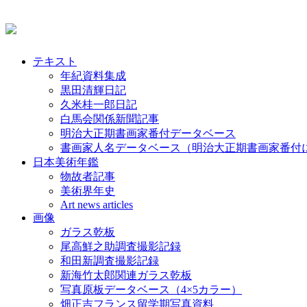
テキスト
年紀資料集成
黒田清輝日記
久米桂一郎日記
白馬会関係新聞記事
明治大正期書画家番付データベース
書画家人名データベース（明治大正期書画家番付
日本美術年鑑
物故者記事
美術界年史
Art news articles
画像
ガラス乾板
尾高鮮之助調査撮影記録
和田新調査撮影記録
新海竹太郎関連ガラス乾板
写真原板データベース（4×5カラー）
畑正吉フランス留学期写真資料