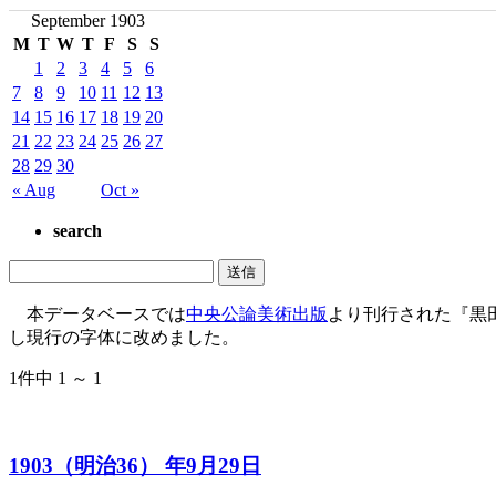
September 1903
M
T
W
T
F
S
S
1
2
3
4
5
6
7
8
9
10
11
12
13
14
15
16
17
18
19
20
21
22
23
24
25
26
27
28
29
30
« Aug
Oct »
search
本データベースでは
中央公論美術出版
より刊行された『黒
し現行の字体に改めました。
1件中 1 ～ 1
1903（明治36） 年9月29日