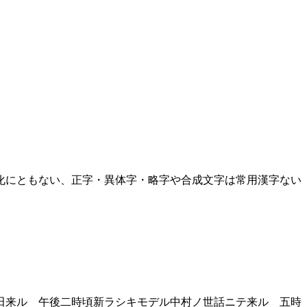
化にともない、正字・異体字・略字や合成文字は常用漢字ない
田来ル 午後二時頃新ラシキモデル中村ノ世話ニテ来ル 五時