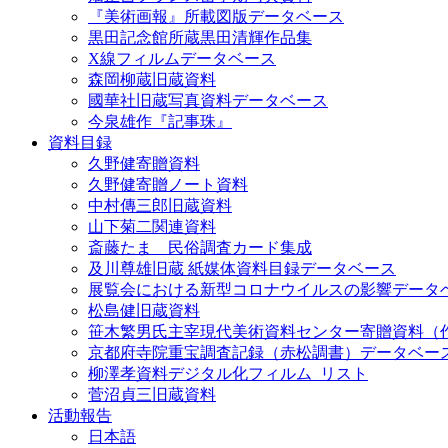
『美術画報』所載図版データベース
黒田記念館所蔵黒田清輝作品集
X線フィルムデータベース
森岡柳蔵旧蔵資料
國華社旧蔵写真資料データベース
今泉雄作『記事珠』
資料目録
久野健寄贈資料
久野健寄贈ノート資料
中村傳三郎旧蔵資料
山下菊二関連資料
斎藤たま 民俗調査カード集成
及川尊雄旧蔵 紙媒体資料目録データベース
展覧会における新型コロナウイルスの影響データ
松島健旧蔵資料
笹木繁男氏主宰現代美術資料センター寄贈資料（
京都府寺院重宝調査記録（赤松調書）データベー
柳澤孝資料デジタル化フィルム_リスト
菅沼貞三旧蔵資料
活動報告
日本語