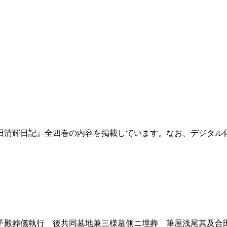
田清輝日記』全四巻の内容を掲載しています。なお、デジタル
殿葬儀執行 後共同墓地兼三様墓側ニ埋葬 筆屋浅尾其及合