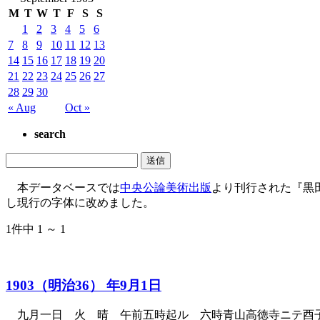
M
T
W
T
F
S
S
1
2
3
4
5
6
7
8
9
10
11
12
13
14
15
16
17
18
19
20
21
22
23
24
25
26
27
28
29
30
« Aug
Oct »
search
本データベースでは
中央公論美術出版
より刊行された『黒
し現行の字体に改めました。
1件中 1 ～ 1
1903（明治36） 年9月1日
九月一日 火 晴 午前五時起ル 六時青山高徳寺ニテ酉子