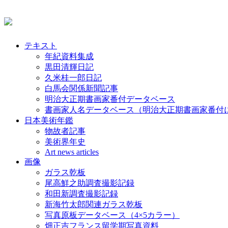
テキスト
年紀資料集成
黒田清輝日記
久米桂一郎日記
白馬会関係新聞記事
明治大正期書画家番付データベース
書画家人名データベース（明治大正期書画家番付
日本美術年鑑
物故者記事
美術界年史
Art news articles
画像
ガラス乾板
尾高鮮之助調査撮影記録
和田新調査撮影記録
新海竹太郎関連ガラス乾板
写真原板データベース（4×5カラー）
畑正吉フランス留学期写真資料