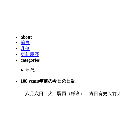
about
前言
凡例
更新履歴
categories
年代
108 years年前の今日の日記
八月六日 火 驟雨（鎌倉） 終日有史以前ノ