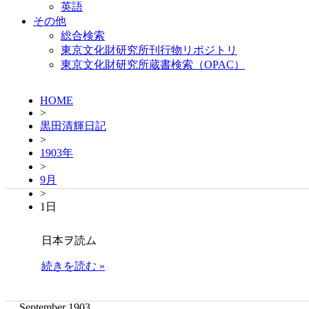
英語
その他
総合検索
東京文化財研究所刊行物リポジトリ
東京文化財研究所蔵書検索（OPAC）
HOME
>
黒田清輝日記
>
1903年
>
9月
>
1日
日本ヲ読ム
続きを読む »
September 1903