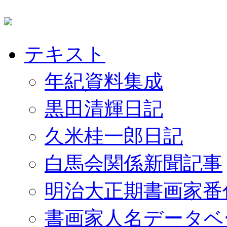
テキスト
年紀資料集成
黒田清輝日記
久米桂一郎日記
白馬会関係新聞記事
明治大正期書画家番
書画家人名データベ