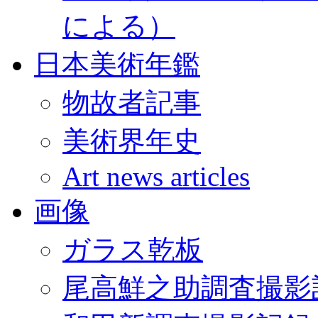
による）
日本美術年鑑
物故者記事
美術界年史
Art news articles
画像
ガラス乾板
尾高鮮之助調査撮影