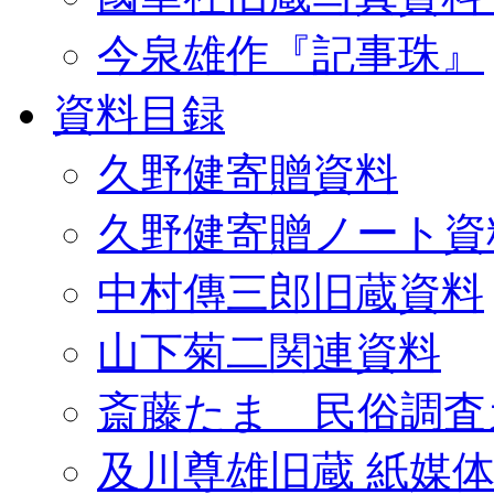
今泉雄作『記事珠』
資料目録
久野健寄贈資料
久野健寄贈ノート資
中村傳三郎旧蔵資料
山下菊二関連資料
斎藤たま 民俗調査
及川尊雄旧蔵 紙媒