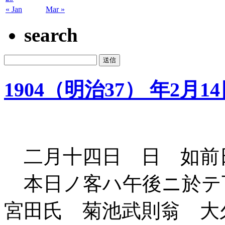
« Jan
Mar »
search
1904（明治37） 年2月1
二月十四日 日 如前
本日ノ客ハ午後ニ於テ
宮田氏 菊池武則翁 大