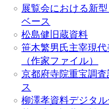
展覧会における新型
ベース
松島健旧蔵資料
笹木繁男氏主宰現代
（作家ファイル）
京都府寺院重宝調査
ス
柳澤孝資料デジタル