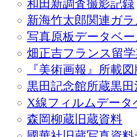
和田新調査撮影記録
新海竹太郎関連ガラ
写真原板データベー
畑正吉フランス留学
『美術画報』所載図
黒田記念館所蔵黒田
X線フィルムデータ
森岡柳蔵旧蔵資料
國華社旧蔵写真資料