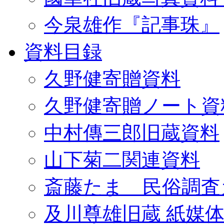
今泉雄作『記事珠』
資料目録
久野健寄贈資料
久野健寄贈ノート資
中村傳三郎旧蔵資料
山下菊二関連資料
斎藤たま 民俗調査
及川尊雄旧蔵 紙媒