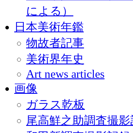
による）
日本美術年鑑
物故者記事
美術界年史
Art news articles
画像
ガラス乾板
尾高鮮之助調査撮影