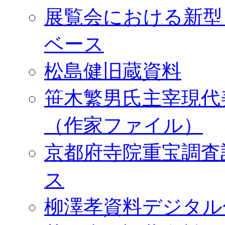
展覧会における新型
ベース
松島健旧蔵資料
笹木繁男氏主宰現代
（作家ファイル）
京都府寺院重宝調査
ス
柳澤孝資料デジタル