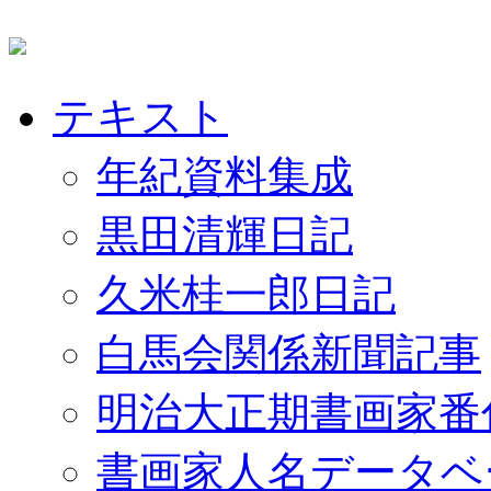
テキスト
年紀資料集成
黒田清輝日記
久米桂一郎日記
白馬会関係新聞記事
明治大正期書画家番
書画家人名データベ