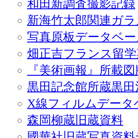
和田新調査撮影記録
新海竹太郎関連ガラ
写真原板データベー
畑正吉フランス留学
『美術画報』所載図
黒田記念館所蔵黒田
X線フィルムデータ
森岡柳蔵旧蔵資料
國華社旧蔵写真資料