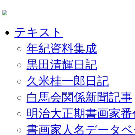
テキスト
年紀資料集成
黒田清輝日記
久米桂一郎日記
白馬会関係新聞記事
明治大正期書画家番
書画家人名データベ