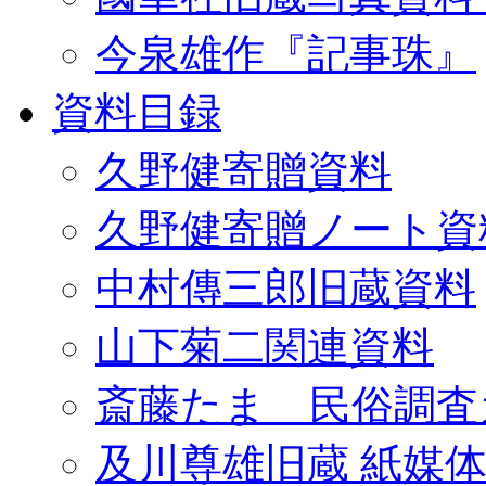
今泉雄作『記事珠』
資料目録
久野健寄贈資料
久野健寄贈ノート資
中村傳三郎旧蔵資料
山下菊二関連資料
斎藤たま 民俗調査
及川尊雄旧蔵 紙媒