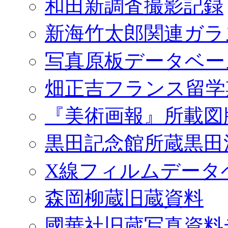
和田新調査撮影記録
新海竹太郎関連ガラ
写真原板データベー
畑正吉フランス留学
『美術画報』所載図
黒田記念館所蔵黒田
X線フィルムデータ
森岡柳蔵旧蔵資料
國華社旧蔵写真資料