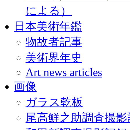
による）
日本美術年鑑
物故者記事
美術界年史
Art news articles
画像
ガラス乾板
尾高鮮之助調査撮影