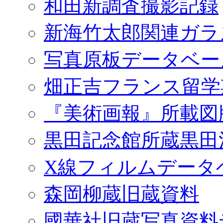
和田新調査撮影記録
新海竹太郎関連ガラ
写真原板データベー
畑正吉フランス留学
『美術画報』所載図
黒田記念館所蔵黒田
X線フィルムデータ
森岡柳蔵旧蔵資料
國華社旧蔵写真資料