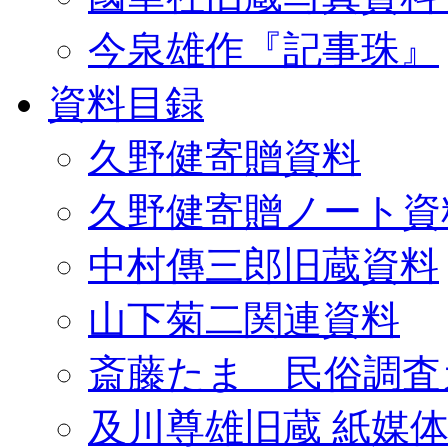
今泉雄作『記事珠』
資料目録
久野健寄贈資料
久野健寄贈ノート資
中村傳三郎旧蔵資料
山下菊二関連資料
斎藤たま 民俗調査
及川尊雄旧蔵 紙媒