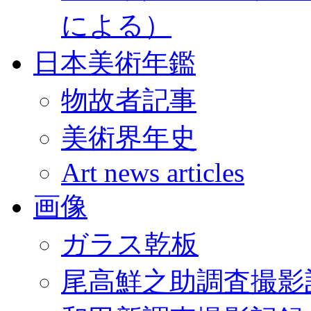
による）
日本美術年鑑
物故者記事
美術界年史
Art news articles
画像
ガラス乾板
尾高鮮之助調査撮影