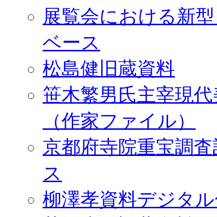
展覧会における新型
ベース
松島健旧蔵資料
笹木繁男氏主宰現代
（作家ファイル）
京都府寺院重宝調査
ス
柳澤孝資料デジタル