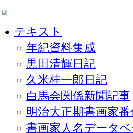
テキスト
年紀資料集成
黒田清輝日記
久米桂一郎日記
白馬会関係新聞記事
明治大正期書画家番
書画家人名データベ