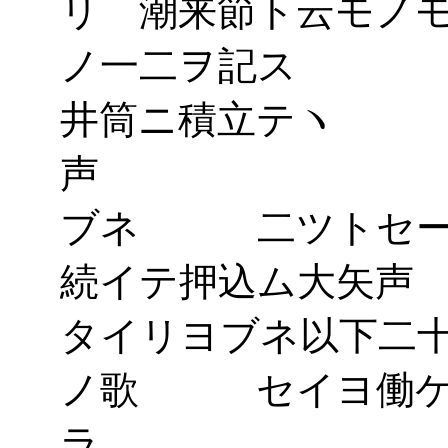
リ 潮来節ト云モノ
ノ一二ヲ記ス 
井筒ニ積立テヽ 
声 此ノタ
ブネ 二ツトセ
続イテ押込
タイリヨブネ以下
ノ歌 セイヨ働ケ
ラ 