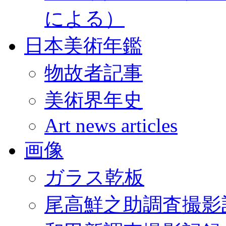
による）
日本美術年鑑
物故者記事
美術界年史
Art news articles
画像
ガラス乾板
尾高鮮之助調査撮影