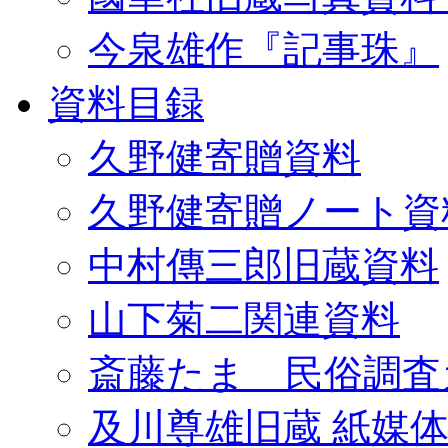
今泉雄作『記事珠』
資料目録
久野健寄贈資料
久野健寄贈ノート資
中村傳三郎旧蔵資料
山下菊二関連資料
斎藤たま 民俗調査
及川尊雄旧蔵 紙媒