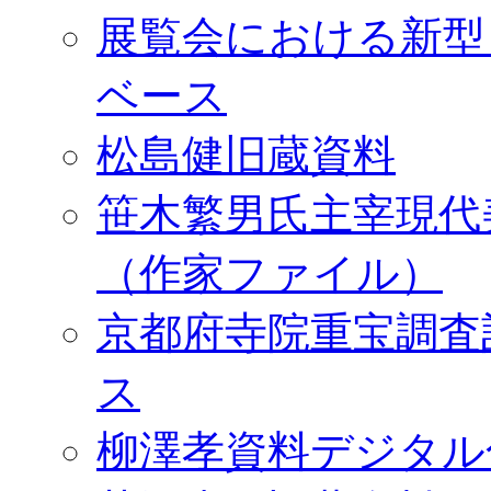
展覧会における新型
ベース
松島健旧蔵資料
笹木繁男氏主宰現代
（作家ファイル）
京都府寺院重宝調査
ス
柳澤孝資料デジタル