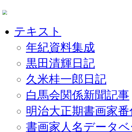
テキスト
年紀資料集成
黒田清輝日記
久米桂一郎日記
白馬会関係新聞記事
明治大正期書画家番
書画家人名データベ