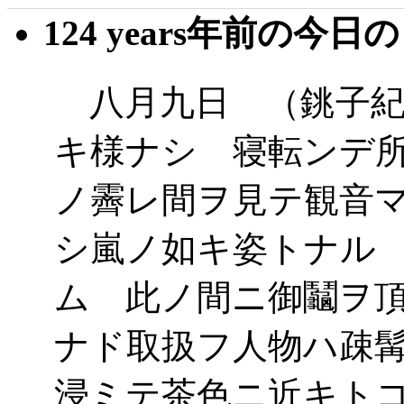
124 years年前の今日
八月九日 （銚子紀
キ様ナシ 寝転ンデ
ノ霽レ間ヲ見テ観音
シ嵐ノ如キ姿トナル
ム 此ノ間ニ御鬮ヲ
ナド取扱フ人物ハ疎
浸ミテ茶色ニ近キト