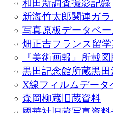
和田新調査撮影記録
新海竹太郎関連ガラ
写真原板データベー
畑正吉フランス留学
『美術画報』所載図
黒田記念館所蔵黒田
X線フィルムデータ
森岡柳蔵旧蔵資料
國華社旧蔵写真資料