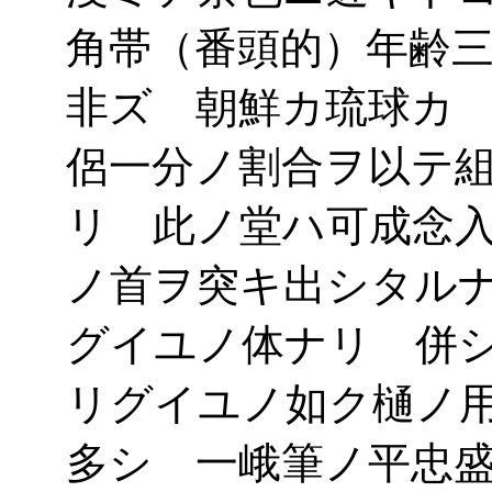
角帯（番頭的）年齢
非ズ 朝鮮カ琉球カ
侶一分ノ割合ヲ以テ
リ 此ノ堂ハ可成念
ノ首ヲ突キ出シタル
グイユノ体ナリ 併
リグイユノ如ク樋ノ
多シ 一峨筆ノ平忠