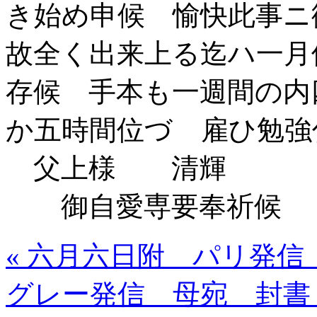
き始め申候 愉快此事ニ
故全く出来上る迄ハ一月
存候 手本も一週間の内
か五時間位づゝ雇ひ勉強
父上様 清輝
御自愛専要奉祈候
« 六月六日附 パリ発信
グレー発信 母宛 封書 