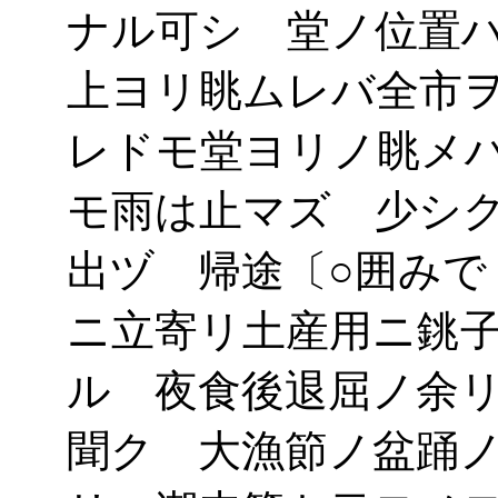
ナル可シ 堂ノ位置
上ヨリ眺ムレバ全市
レドモ堂ヨリノ眺メ
モ雨は止マズ 少シ
出ヅ 帰途〔○囲みで
ニ立寄リ土産用ニ銚
ル 夜食後退屈ノ余
聞ク 大漁節ノ盆踊