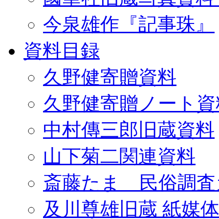
今泉雄作『記事珠』
資料目録
久野健寄贈資料
久野健寄贈ノート資
中村傳三郎旧蔵資料
山下菊二関連資料
斎藤たま 民俗調査
及川尊雄旧蔵 紙媒