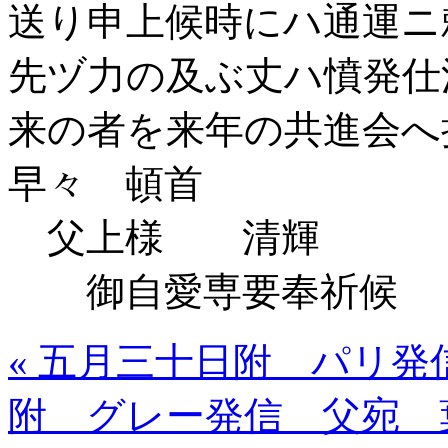
送り申上候時にハ通運
先ヅ力の及ぶ丈ハ憤発仕
来の者を来年の共進会
早々 頓首
父上様 清輝
御自愛専要奉祈候
« 五月三十日附 パリ発
附 グレー発信 父宛 葉