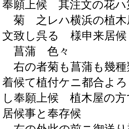
奉願上候 其注文の花ハ
菊 之レハ横浜の植木
文致し呉るゝ様申来居候
菖蒲 色々
右の者菊も菖蒲も幾種
着候て植付ケニ都合よろ
し奉願上候 植木屋の方
居候事と奉存候
右の外此の前ニ御送り