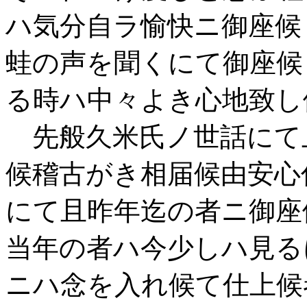
ハ気分自ラ愉快ニ御座候
蛙の声を聞くにて御座候
る時ハ中々よき心地致し
先般久米氏ノ世話にて
候稽古がき相届候由安心
にて且昨年迄の者ニ御
当年の者ハ今少しハ見る
ニハ念を入れ候て仕上候