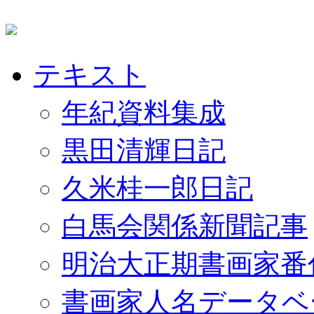
テキスト
年紀資料集成
黒田清輝日記
久米桂一郎日記
白馬会関係新聞記事
明治大正期書画家番
書画家人名データベ