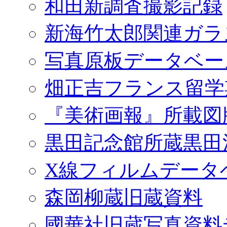
和田新調査撮影記録
新海竹太郎関連ガラ
写真原板データベー
畑正吉フランス留学
『美術画報』所載図
黒田記念館所蔵黒田
X線フィルムデータ
森岡柳蔵旧蔵資料
國華社旧蔵写真資料