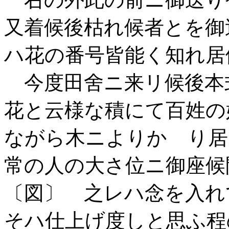
又着候後枯れ候者とを御
ハ花の番号皆能く知れ居
今度田舍ニ来リ候後本
花と云様な積にて百姓の
ながら木ニよりかゝり居
常の人の大さ位ニ御座候
〔図〕 之レハ念を入れ
そハ仕上げ度しと思ふ程