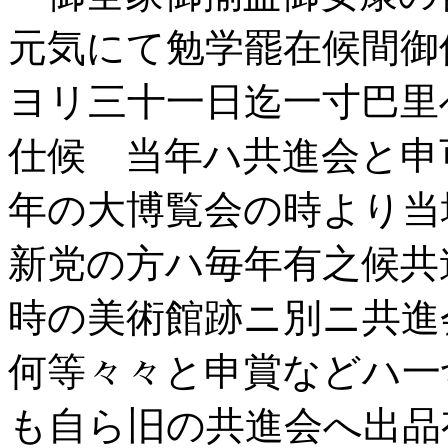
元気にて勉学罷在候間御
ヨリ三十一日迄一寸巴里
仕候 当年ハ共進会と申
年の大博覧会の時より当
新党の方ハ毎年有之候共
時の美術館跡ニ別ニ共進
何等々々と申賞などハ一
も自ら旧の共進会へ出品