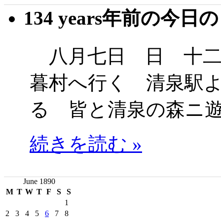
134 years年前の今日
八月七日 日 十二
暮村へ行く 清泉駅
る 皆と清泉の森ニ
続きを読む »
June 1890
M
T
W
T
F
S
S
1
2
3
4
5
6
7
8