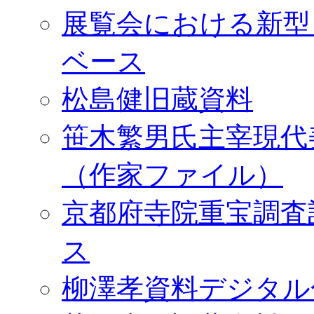
展覧会における新型
ベース
松島健旧蔵資料
笹木繁男氏主宰現代
（作家ファイル）
京都府寺院重宝調査
ス
柳澤孝資料デジタル