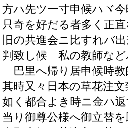
方ハ先ツ一寸申候ハヾ今
只奇を好だる者多く正直
旧の共進会ニ比すれバ出
判致し候 私の教師など
巴里へ帰り居申候時教
其時又々日本の草花注文
如く都合よき時ニ金ハ返
当り御尊公様へ御立替を