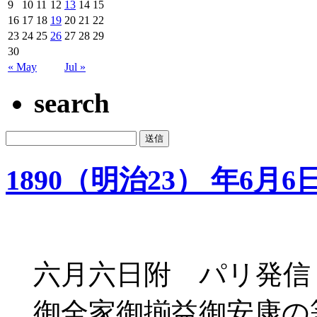
9
10
11
12
13
14
15
16
17
18
19
20
21
22
23
24
25
26
27
28
29
30
« May
Jul »
search
1890（明治23） 年6月6
六月六日附 パリ発信
御全家御揃益御安康の