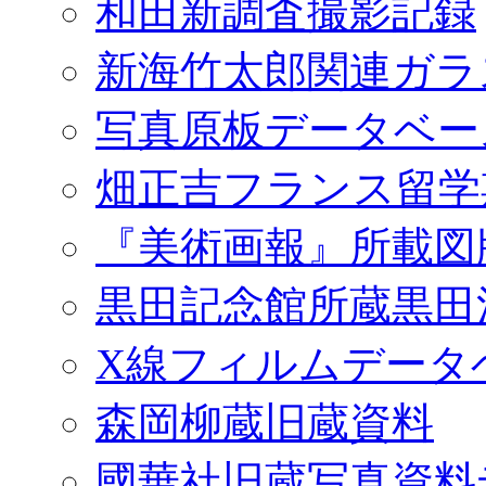
和田新調査撮影記録
新海竹太郎関連ガラ
写真原板データベー
畑正吉フランス留学
『美術画報』所載図
黒田記念館所蔵黒田
X線フィルムデータ
森岡柳蔵旧蔵資料
國華社旧蔵写真資料