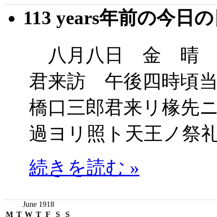
113 years年前の今日
八月八日 金 晴 
君来訪 午後四時頃
橋口三郎君来リ椽先
過ヨリ照ト天王ノ祭
続きを読む »
June 1918
M
T
W
T
F
S
S