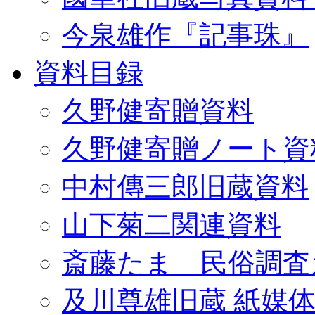
今泉雄作『記事珠』
資料目録
久野健寄贈資料
久野健寄贈ノート資
中村傳三郎旧蔵資料
山下菊二関連資料
斎藤たま 民俗調査
及川尊雄旧蔵 紙媒