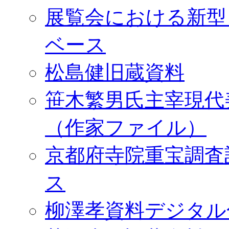
展覧会における新型
ベース
松島健旧蔵資料
笹木繁男氏主宰現代
（作家ファイル）
京都府寺院重宝調査
ス
柳澤孝資料デジタル