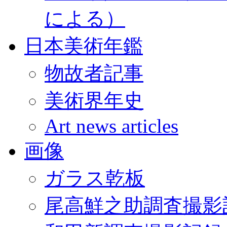
による）
日本美術年鑑
物故者記事
美術界年史
Art news articles
画像
ガラス乾板
尾高鮮之助調査撮影