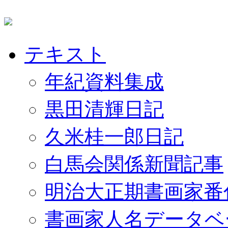
テキスト
年紀資料集成
黒田清輝日記
久米桂一郎日記
白馬会関係新聞記事
明治大正期書画家番
書画家人名データベ