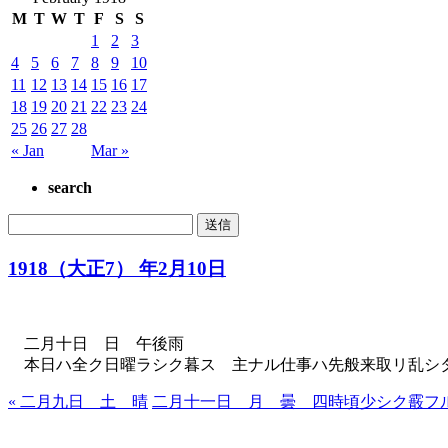
M
T
W
T
F
S
S
1
2
3
4
5
6
7
8
9
10
11
12
13
14
15
16
17
18
19
20
21
22
23
24
25
26
27
28
« Jan
Mar »
search
1918（大正7） 年2月10日
二月十日 日 午後雨
本日ハ全ク日曜ラシク暮ス 主ナル仕事ハ先般来取リ乱シ
« 二月九日 土 晴
二月十一日 月 曇 四時頃少シク霰フル