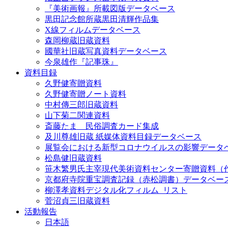
『美術画報』所載図版データベース
黒田記念館所蔵黒田清輝作品集
X線フィルムデータベース
森岡柳蔵旧蔵資料
國華社旧蔵写真資料データベース
今泉雄作『記事珠』
資料目録
久野健寄贈資料
久野健寄贈ノート資料
中村傳三郎旧蔵資料
山下菊二関連資料
斎藤たま 民俗調査カード集成
及川尊雄旧蔵 紙媒体資料目録データベース
展覧会における新型コロナウイルスの影響データ
松島健旧蔵資料
笹木繁男氏主宰現代美術資料センター寄贈資料（
京都府寺院重宝調査記録（赤松調書）データベー
柳澤孝資料デジタル化フィルム_リスト
菅沼貞三旧蔵資料
活動報告
日本語