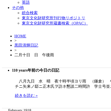
英語
その他
総合検索
東京文化財研究所刊行物リポジトリ
東京文化財研究所蔵書検索（OPAC）
HOME
>
黒田清輝日記
>
二月十日 日 午後雨
110 years年前の今日の日記
八月九日 水 晴 夜十時半頃ヨリ雨 （鎌倉） 
チニ矢来ノ邸ニ正木氏ヲ訪ネ懇談二時間許 学士号並
続きを読む »
February 1918