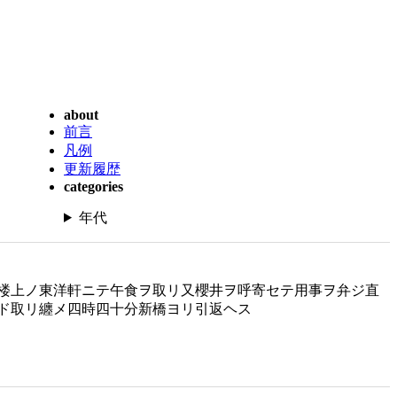
about
前言
凡例
更新履歴
categories
年代
楼上ノ東洋軒ニテ午食ヲ取リ又櫻井ヲ呼寄セテ用事ヲ弁ジ直
ド取リ纏メ四時四十分新橋ヨリ引返ヘス