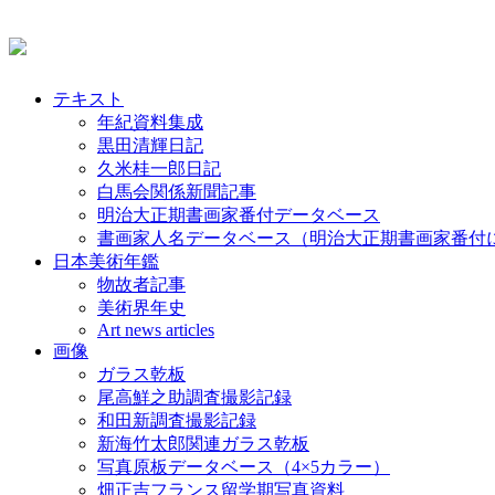
テキスト
年紀資料集成
黒田清輝日記
久米桂一郎日記
白馬会関係新聞記事
明治大正期書画家番付データベース
書画家人名データベース（明治大正期書画家番付
日本美術年鑑
物故者記事
美術界年史
Art news articles
画像
ガラス乾板
尾高鮮之助調査撮影記録
和田新調査撮影記録
新海竹太郎関連ガラス乾板
写真原板データベース（4×5カラー）
畑正吉フランス留学期写真資料