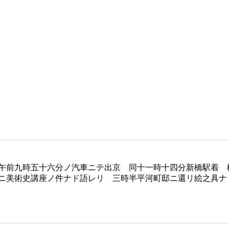
午前九時五十六分ノ汽車ニテ出京 同十一時十四分新橋駅着 
ニ美術史講座ノ件ナド語レリ 三時半平河町邸ニ還リ絵之具ナ