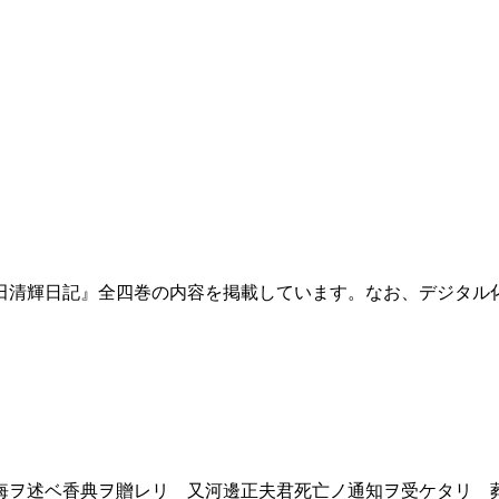
田清輝日記』全四巻の内容を掲載しています。なお、デジタル
ヲ述ベ香典ヲ贈レリ 又河邊正夫君死亡ノ通知ヲ受ケタリ 