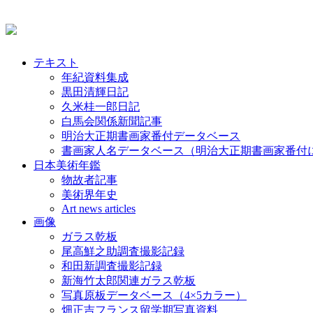
テキスト
年紀資料集成
黒田清輝日記
久米桂一郎日記
白馬会関係新聞記事
明治大正期書画家番付データベース
書画家人名データベース（明治大正期書画家番付
日本美術年鑑
物故者記事
美術界年史
Art news articles
画像
ガラス乾板
尾高鮮之助調査撮影記録
和田新調査撮影記録
新海竹太郎関連ガラス乾板
写真原板データベース（4×5カラー）
畑正吉フランス留学期写真資料