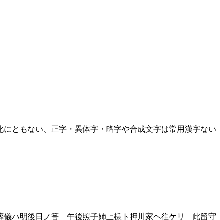
化にともない、正字・異体字・略字や合成文字は常用漢字ない
葬儀ハ明後日ノ筈 午後照子姉上様ト押川家ヘ往ケリ 此留守