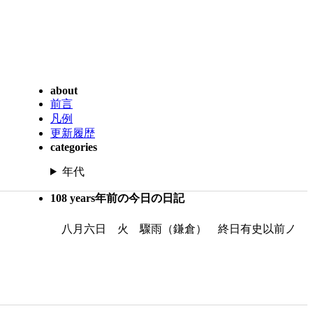
about
前言
凡例
更新履歴
categories
年代
108 years年前の今日の日記
八月六日 火 驟雨（鎌倉） 終日有史以前ノ