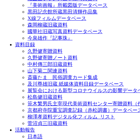
『美術画報』所載図版データベース
黒田記念館所蔵黒田清輝作品集
X線フィルムデータベース
森岡柳蔵旧蔵資料
國華社旧蔵写真資料データベース
今泉雄作『記事珠』
資料目録
久野健寄贈資料
久野健寄贈ノート資料
中村傳三郎旧蔵資料
山下菊二関連資料
斎藤たま 民俗調査カード集成
及川尊雄旧蔵 紙媒体資料目録データベース
展覧会における新型コロナウイルスの影響データ
松島健旧蔵資料
笹木繁男氏主宰現代美術資料センター寄贈資料（
京都府寺院重宝調査記録（赤松調書）データベー
柳澤孝資料デジタル化フィルム_リスト
菅沼貞三旧蔵資料
活動報告
日本語