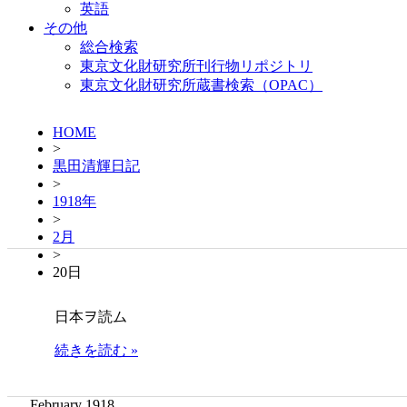
英語
その他
総合検索
東京文化財研究所刊行物リポジトリ
東京文化財研究所蔵書検索（OPAC）
HOME
>
黒田清輝日記
>
1918年
>
2月
>
20日
日本ヲ読ム
続きを読む »
February 1918