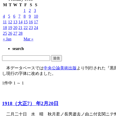
M
T
W
T
F
S
S
1
2
3
4
5
6
7
8
9
10
11
12
13
14
15
16
17
18
19
20
21
22
23
24
25
26
27
28
« Jan
Mar »
search
本データベースでは
中央公論美術出版
より刊行された『黒
し現行の字体に改めました。
1件中 1 ～ 1
1918（大正7） 年2月20日
二月二十日 水 晴 秋月君ノ長男逝去ノ由ニ付玄関ニテ悔