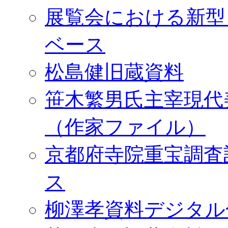
展覧会における新型
ベース
松島健旧蔵資料
笹木繁男氏主宰現代
（作家ファイル）
京都府寺院重宝調査
ス
柳澤孝資料デジタル