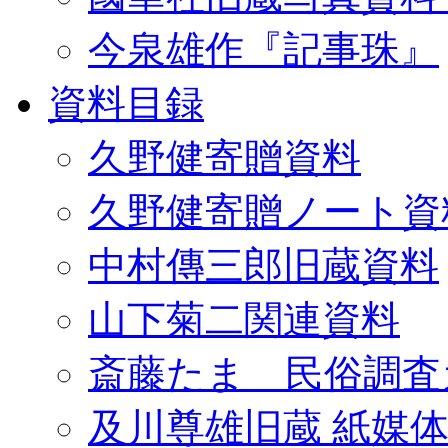
今泉雄作『記事珠』
資料目録
久野健寄贈資料
久野健寄贈ノート資
中村傳三郎旧蔵資料
山下菊二関連資料
斎藤たま 民俗調査
及川尊雄旧蔵 紙媒