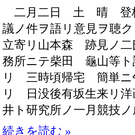
二月二日 土 晴 登
議ノ件ヲ語リ意見ヲ聴ク
立寄リ山本森 跡見ノ二
務所ニテ柴田 龜山等ト
リ 三時頃帰宅 簡単ニ
リ 日没後有坂生来リ洋
井ト研究所ノ一月競技ノ
続きを読む »