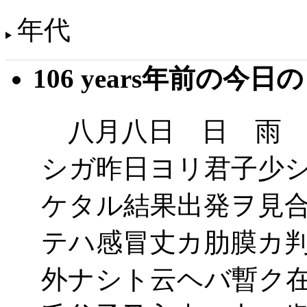
年代
106 years年前の今日
八月八日 日 雨 
シガ昨日ヨリ君子少
ケタル結果出発ヲ見
テハ感冒丈カ肋膜カ
外ナシト云ヘバ暫ク