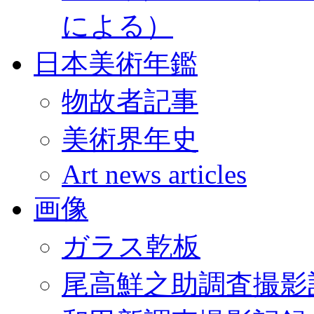
による）
日本美術年鑑
物故者記事
美術界年史
Art news articles
画像
ガラス乾板
尾高鮮之助調査撮影