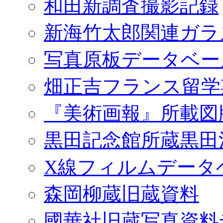
和田新調査撮影記録
新海竹太郎関連ガラ
写真原板データベー
畑正吉フランス留学
『美術画報』所載図
黒田記念館所蔵黒田
X線フィルムデータ
森岡柳蔵旧蔵資料
國華社旧蔵写真資料