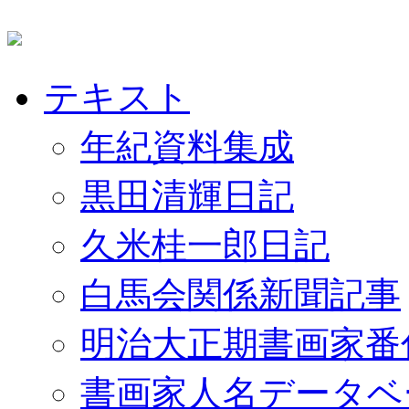
テキスト
年紀資料集成
黒田清輝日記
久米桂一郎日記
白馬会関係新聞記事
明治大正期書画家番
書画家人名データベ