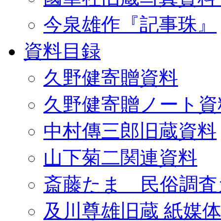
今泉雄作『記事珠』
資料目録
久野健寄贈資料
久野健寄贈ノート資
中村傳三郎旧蔵資料
山下菊二関連資料
斎藤たま 民俗調査
及川尊雄旧蔵 紙媒