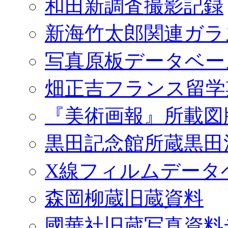
和田新調査撮影記録
新海竹太郎関連ガラ
写真原板データベー
畑正吉フランス留学
『美術画報』所載図
黒田記念館所蔵黒田
X線フィルムデータ
森岡柳蔵旧蔵資料
國華社旧蔵写真資料