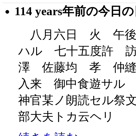
114 years年前の今日
八月六日 火 午後
ハル 七十五度許 
澤 佐藤均 孝 仲
入来 御中食遊サル
神官某ノ朗読セル祭
部大夫トカ云ヘリ