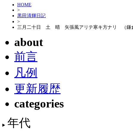
HOME
>
黒田清輝日記
>
三月二十日 土 晴 矢張風アリテ寒キ方ナリ （鎌
about
前言
凡例
更新履歴
categories
年代