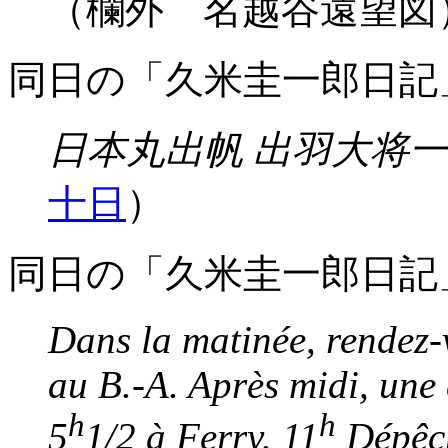
（欄外 名越谷遠望図
同日の「久米圭一郎日記
日本丸出帆 出羽大将
十日
）
同日の「久米圭一郎日記
Dans la matinée, rendez-v
au B.-A. Après midi, une
h
h
5
1/2 à Ferry. 11
Dépêch