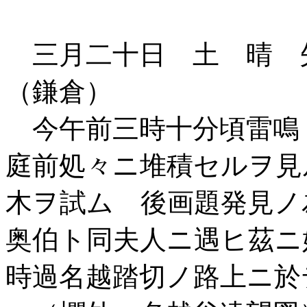
三月二十日 土 晴 
（鎌倉）
今午前三時十分頃雷鳴
庭前処々ニ堆積セルヲ見
木ヲ試ム 後画題発見ノ
奥伯ト同夫人ニ遇ヒ茲ニ
時過名越踏切ノ路上ニ於