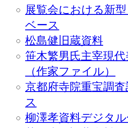
展覧会における新型
ベース
松島健旧蔵資料
笹木繁男氏主宰現代
（作家ファイル）
京都府寺院重宝調査
ス
柳澤孝資料デジタル