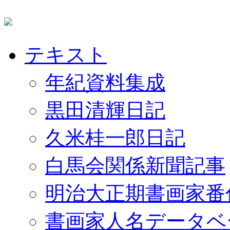
テキスト
年紀資料集成
黒田清輝日記
久米桂一郎日記
白馬会関係新聞記事
明治大正期書画家番
書画家人名データベ