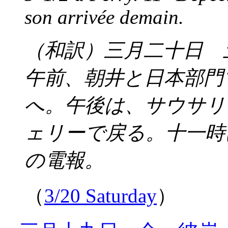
son arrivée demain.
（和訳）三月二十日 
午前、朝井と日本部門
へ。午後は、サウサリ
ェリーで戻る。十一時
の電報。
（
3/20 Saturday
）