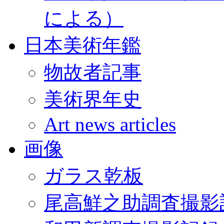
による）
日本美術年鑑
物故者記事
美術界年史
Art news articles
画像
ガラス乾板
尾高鮮之助調査撮影