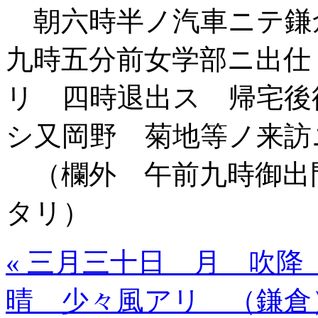
朝六時半ノ汽車ニテ鎌
九時五分前女学部ニ出仕
リ 四時退出ス 帰宅後
シ又岡野 菊地等ノ来訪
（欄外 午前九時御出
タリ）
« 三月三十日 月 吹降
晴 少々風アリ （鎌倉）