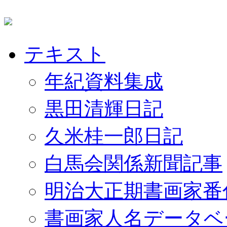
テキスト
年紀資料集成
黒田清輝日記
久米桂一郎日記
白馬会関係新聞記事
明治大正期書画家番
書画家人名データベ