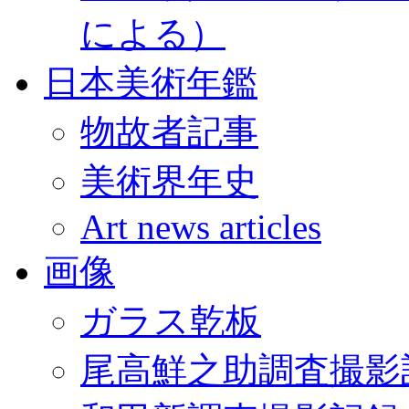
による）
日本美術年鑑
物故者記事
美術界年史
Art news articles
画像
ガラス乾板
尾高鮮之助調査撮影