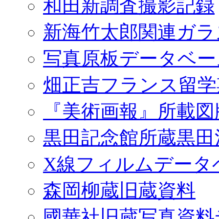
和田新調査撮影記録
新海竹太郎関連ガラ
写真原板データベー
畑正吉フランス留学
『美術画報』所載図
黒田記念館所蔵黒田
X線フィルムデータ
森岡柳蔵旧蔵資料
國華社旧蔵写真資料