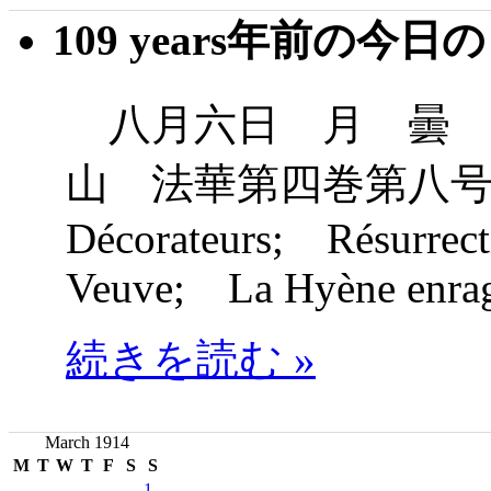
109 years年前の今日
八月六日 月 曇 
山 法華第四巻第八号
Décorateurs; Résurrec
Veuve; La Hyène enra
続きを読む »
March 1914
M
T
W
T
F
S
S
1