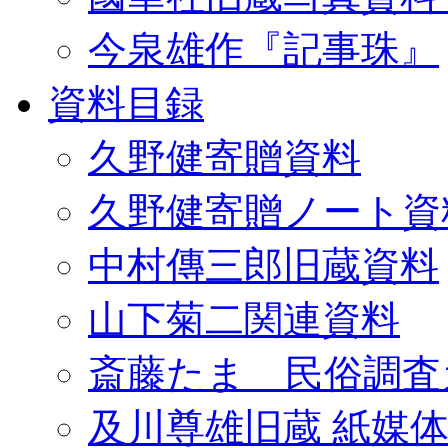
今泉雄作『記事珠』
資料目録
久野健寄贈資料
久野健寄贈ノート資
中村傳三郎旧蔵資料
山下菊二関連資料
斎藤たま 民俗調査
及川尊雄旧蔵 紙媒