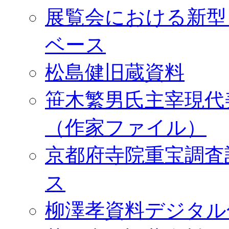
展覧会における新型
ベース
松島健旧蔵資料
笹木繁男氏主宰現代
（作家ファイル）
京都府寺院重宝調査
ス
柳澤孝資料デジタル