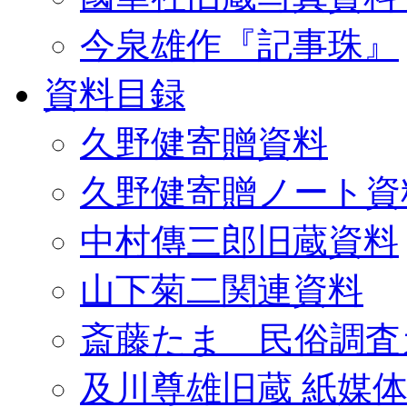
今泉雄作『記事珠』
資料目録
久野健寄贈資料
久野健寄贈ノート資
中村傳三郎旧蔵資料
山下菊二関連資料
斎藤たま 民俗調査
及川尊雄旧蔵 紙媒