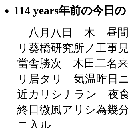
114 years年前の今日
八月八日 木 昼間
リ葵橋研究所ノ工事
當舎勝次 木田二名
リ居タリ 気温昨日
近カリシナラン 夜
終日微風アリシ為幾
ニ入ル