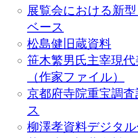
展覧会における新型
ベース
松島健旧蔵資料
笹木繁男氏主宰現代
（作家ファイル）
京都府寺院重宝調査
ス
柳澤孝資料デジタル