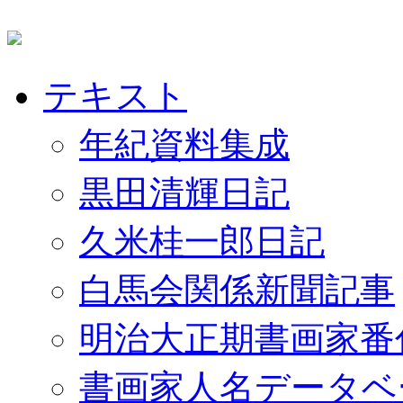
テキスト
年紀資料集成
黒田清輝日記
久米桂一郎日記
白馬会関係新聞記事
明治大正期書画家番
書画家人名データベ