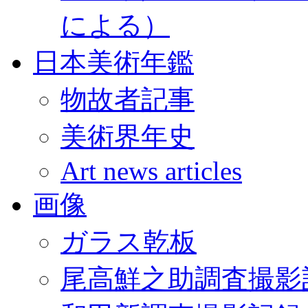
による）
日本美術年鑑
物故者記事
美術界年史
Art news articles
画像
ガラス乾板
尾高鮮之助調査撮影