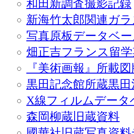
和田新調査撮影記録
新海竹太郎関連ガラ
写真原板データベー
畑正吉フランス留学
『美術画報』所載図
黒田記念館所蔵黒田
X線フィルムデータ
森岡柳蔵旧蔵資料
國華社旧蔵写真資料