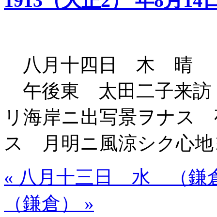
1913（大正2） 年8月14
八月十四日 木 晴 
午後東 太田二子来訪
リ海岸ニ出写景ヲナス 
ス 月明ニ風涼シク心地
« 八月十三日 水 （鎌
（鎌倉） »