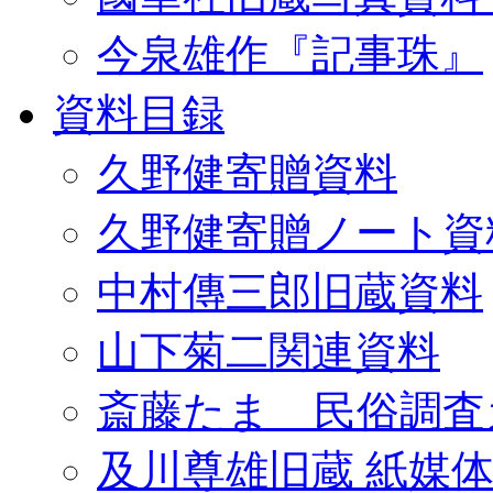
今泉雄作『記事珠』
資料目録
久野健寄贈資料
久野健寄贈ノート資
中村傳三郎旧蔵資料
山下菊二関連資料
斎藤たま 民俗調査
及川尊雄旧蔵 紙媒