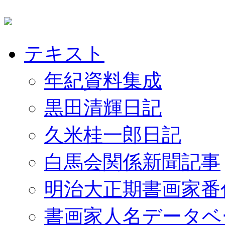
テキスト
年紀資料集成
黒田清輝日記
久米桂一郎日記
白馬会関係新聞記事
明治大正期書画家番
書画家人名データベ