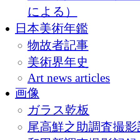
による）
日本美術年鑑
物故者記事
美術界年史
Art news articles
画像
ガラス乾板
尾高鮮之助調査撮影