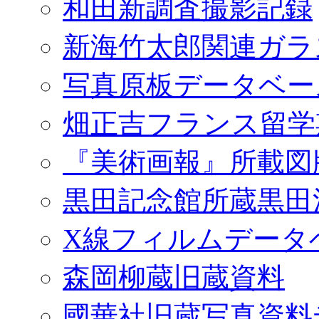
和田新調査撮影記録
新海竹太郎関連ガラ
写真原板データベー
畑正吉フランス留学
『美術画報』所載図
黒田記念館所蔵黒田
X線フィルムデータ
森岡柳蔵旧蔵資料
國華社旧蔵写真資料