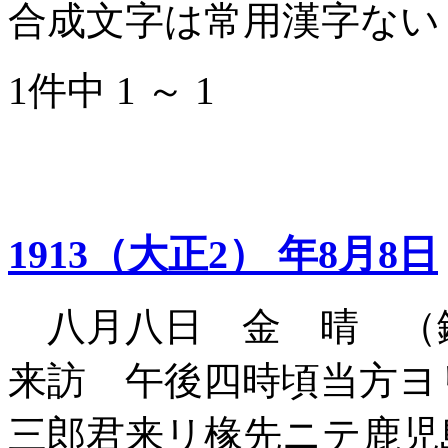
合成文字は常用漢字ない
1件中 1 ～ 1
1913（大正2） 年8月8日
八月八日 金 晴 （
来訪 午後四時頃当方ヨ
三郎君来リ椽先ニテ鹿児