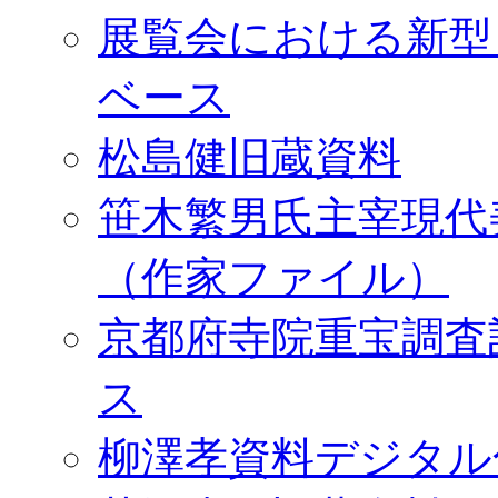
展覧会における新型
ベース
松島健旧蔵資料
笹木繁男氏主宰現代
（作家ファイル）
京都府寺院重宝調査
ス
柳澤孝資料デジタル