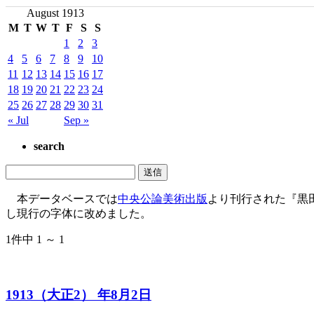
August 1913
M
T
W
T
F
S
S
1
2
3
4
5
6
7
8
9
10
11
12
13
14
15
16
17
18
19
20
21
22
23
24
25
26
27
28
29
30
31
« Jul
Sep »
search
本データベースでは
中央公論美術出版
より刊行された『黒
し現行の字体に改めました。
1件中 1 ～ 1
1913（大正2） 年8月2日