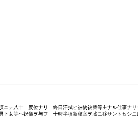
頃ニテ八十二度位ナリ 終日汗拭ヒ被物被替等主ナル仕事ナリ
男下女等ヘ祝儀ヲ与フ 十時半頃新寝室ヲ蔵ニ移サントセシニ