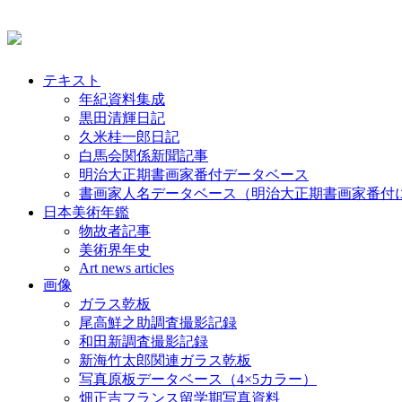
テキスト
年紀資料集成
黒田清輝日記
久米桂一郎日記
白馬会関係新聞記事
明治大正期書画家番付データベース
書画家人名データベース（明治大正期書画家番付
日本美術年鑑
物故者記事
美術界年史
Art news articles
画像
ガラス乾板
尾高鮮之助調査撮影記録
和田新調査撮影記録
新海竹太郎関連ガラス乾板
写真原板データベース（4×5カラー）
畑正吉フランス留学期写真資料