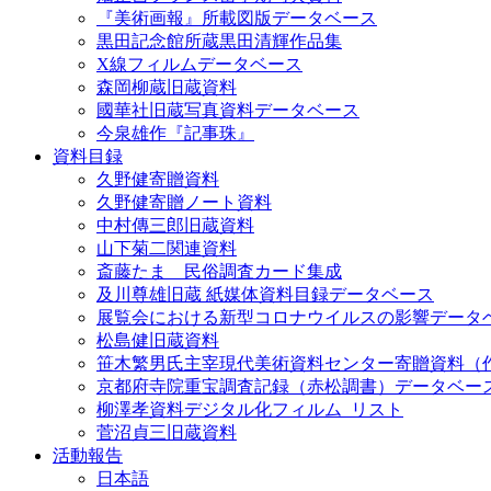
『美術画報』所載図版データベース
黒田記念館所蔵黒田清輝作品集
X線フィルムデータベース
森岡柳蔵旧蔵資料
國華社旧蔵写真資料データベース
今泉雄作『記事珠』
資料目録
久野健寄贈資料
久野健寄贈ノート資料
中村傳三郎旧蔵資料
山下菊二関連資料
斎藤たま 民俗調査カード集成
及川尊雄旧蔵 紙媒体資料目録データベース
展覧会における新型コロナウイルスの影響データ
松島健旧蔵資料
笹木繁男氏主宰現代美術資料センター寄贈資料（
京都府寺院重宝調査記録（赤松調書）データベー
柳澤孝資料デジタル化フィルム_リスト
菅沼貞三旧蔵資料
活動報告
日本語