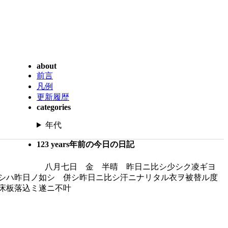
about
前言
凡例
更新履歴
categories
年代
123 years年前の今日の日記
八月七日 金 半晴 昨日ニ比シ少シク凌ギヨ
シハ昨日ノ如シ 併シ昨日ニ比シ汗ニナリタル衣ヲ被替ル度
床板落込ミ遂ニ不叶