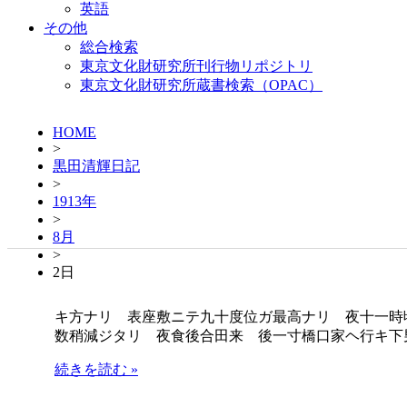
英語
その他
総合検索
東京文化財研究所刊行物リポジトリ
東京文化財研究所蔵書検索（OPAC）
HOME
>
黒田清輝日記
>
1913年
>
8月
>
2日
キ方ナリ 表座敷ニテ九十度位ガ最高ナリ 夜十一時
数稍減ジタリ 夜食後合田来 後一寸橋口家ヘ行キ下
続きを読む »