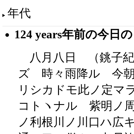
年代
124 years年前の今日
八月八日 （銚子紀
ズ 時々雨降ル 今
リシカドモ此ノ定マ
コトヽナル 紫明ノ
ノ利根川ノ川口ハ広