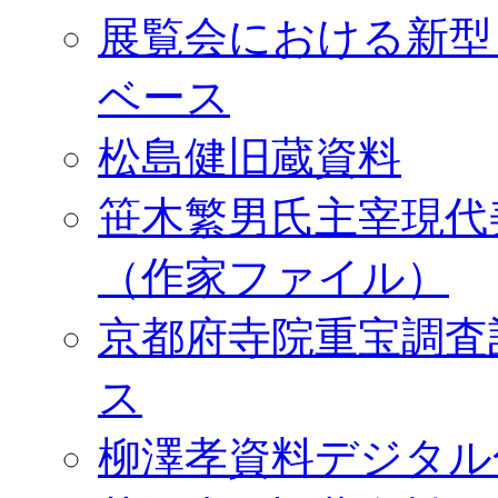
展覧会における新型
ベース
松島健旧蔵資料
笹木繁男氏主宰現代
（作家ファイル）
京都府寺院重宝調査
ス
柳澤孝資料デジタル