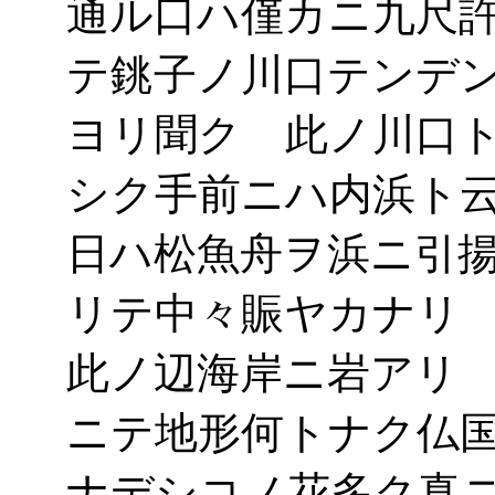
通ル口ハ僅カニ九尺
テ銚子ノ川口テンデ
ヨリ聞ク 此ノ川口
シク手前ニハ内浜ト
日ハ松魚舟ヲ浜ニ引
リテ中々賑ヤカナリ
此ノ辺海岸ニ岩アリ
ニテ地形何トナク仏
ナデシコノ花多ク真