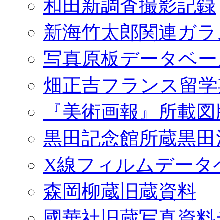
和田新調査撮影記録
新海竹太郎関連ガラ
写真原板データベー
畑正吉フランス留学
『美術画報』所載図
黒田記念館所蔵黒田
X線フィルムデータ
森岡柳蔵旧蔵資料
國華社旧蔵写真資料