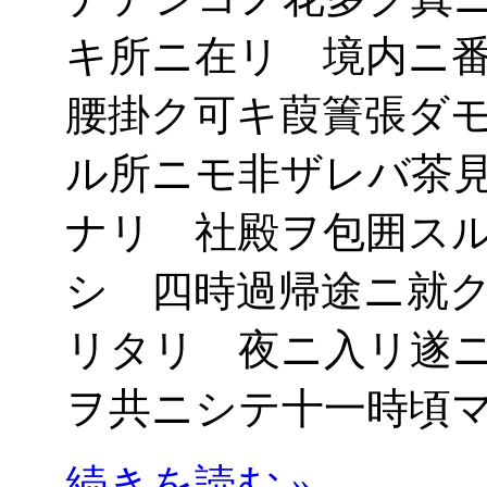
キ所ニ在リ 境内ニ
腰掛ク可キ葭簀張ダ
ル所ニモ非ザレバ茶
ナリ 社殿ヲ包囲ス
シ 四時過帰途ニ就
リタリ 夜ニ入リ遂
ヲ共ニシテ十一時頃
続きを読む »