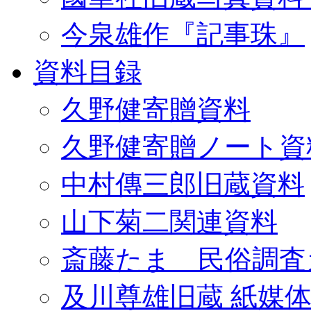
今泉雄作『記事珠』
資料目録
久野健寄贈資料
久野健寄贈ノート資
中村傳三郎旧蔵資料
山下菊二関連資料
斎藤たま 民俗調査
及川尊雄旧蔵 紙媒