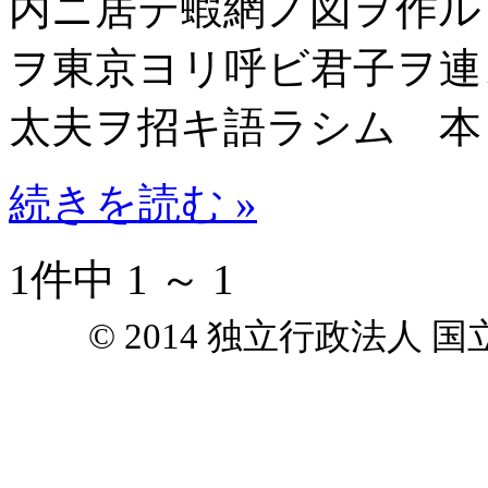
内ニ居テ蝦網ノ図ヲ作ル
ヲ東京ヨリ呼ビ君子ヲ連
太夫ヲ招キ語ラシム 本
続きを読む »
1件中 1 ～ 1
© 2014 独立行政法人