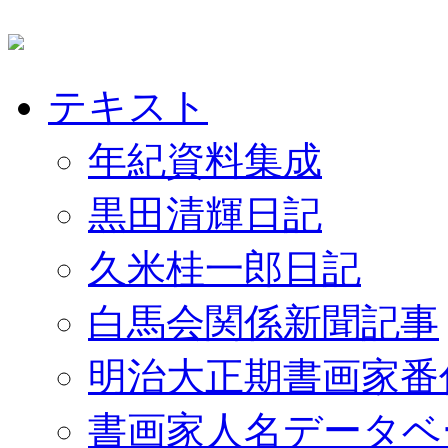
テキスト
年紀資料集成
黒田清輝日記
久米桂一郎日記
白馬会関係新聞記事
明治大正期書画家番
書画家人名データベ