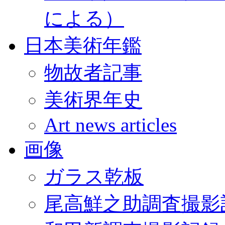
による）
日本美術年鑑
物故者記事
美術界年史
Art news articles
画像
ガラス乾板
尾高鮮之助調査撮影