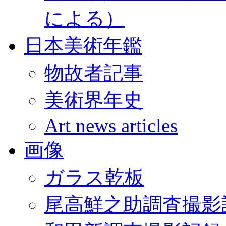
による）
日本美術年鑑
物故者記事
美術界年史
Art news articles
画像
ガラス乾板
尾高鮮之助調査撮影