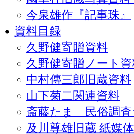
今泉雄作『記事珠』
資料目録
久野健寄贈資料
久野健寄贈ノート資
中村傳三郎旧蔵資料
山下菊二関連資料
斎藤たま 民俗調査
及川尊雄旧蔵 紙媒