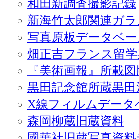
和田新調査撮影記録
新海竹太郎関連ガラ
写真原板データベー
畑正吉フランス留学
『美術画報』所載図
黒田記念館所蔵黒田
X線フィルムデータ
森岡柳蔵旧蔵資料
國華社旧蔵写真資料