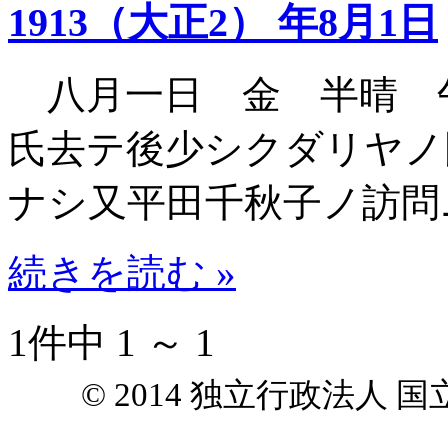
1913（大正2） 年8月1日
八月一日 金 半晴 
氏去テ後少シクダリヤノ
ナシ又平田千秋子ノ訪問
続きを読む »
1件中 1 ～ 1
© 2014 独立行政法人