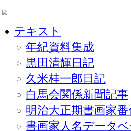
テキスト
年紀資料集成
黒田清輝日記
久米桂一郎日記
白馬会関係新聞記事
明治大正期書画家番
書画家人名データベ