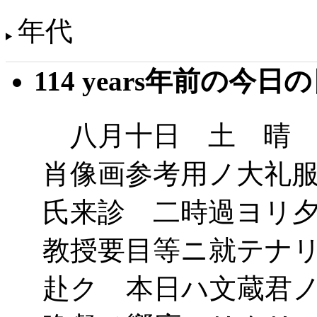
年代
114 years年前の今日
八月十日 土 晴 
肖像画参考用ノ大礼
氏来診 二時過ヨリ
教授要目等ニ就テナ
赴ク 本日ハ文蔵君