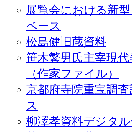
展覧会における新型
ベース
松島健旧蔵資料
笹木繁男氏主宰現代
（作家ファイル）
京都府寺院重宝調査
ス
柳澤孝資料デジタル