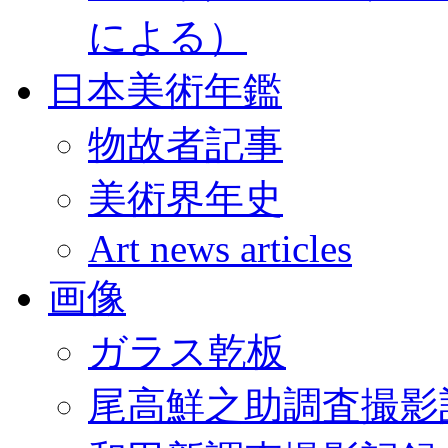
による）
日本美術年鑑
物故者記事
美術界年史
Art news articles
画像
ガラス乾板
尾高鮮之助調査撮影