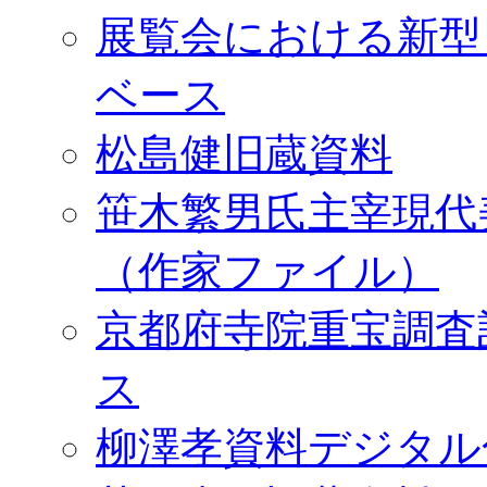
展覧会における新型
ベース
松島健旧蔵資料
笹木繁男氏主宰現代
（作家ファイル）
京都府寺院重宝調査
ス
柳澤孝資料デジタル