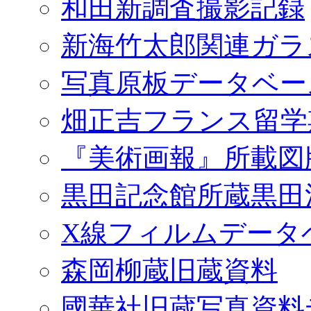
和田新調査撮影記録
新海竹太郎関連ガラ
写真原板データベー
畑正吉フランス留学
『美術画報』所載図
黒田記念館所蔵黒田
X線フィルムデータ
森岡柳蔵旧蔵資料
國華社旧蔵写真資料