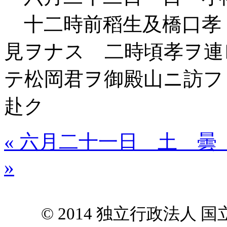
十二時前稻生及橋口孝
見ヲナス 二時頃孝ヲ連
テ松岡君ヲ御殿山ニ訪フ
赴ク
« 六月二十一日 土 曇
»
© 2014 独立行政法人