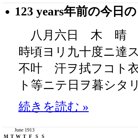
123 years年前の今日
八月六日 木 晴 
時頃ヨリ九十度ニ達
不叶 汗ヲ拭フコト
ト等ニテ日ヲ暮シタ
続きを読む »
June 1913
M
T
W
T
F
S
S