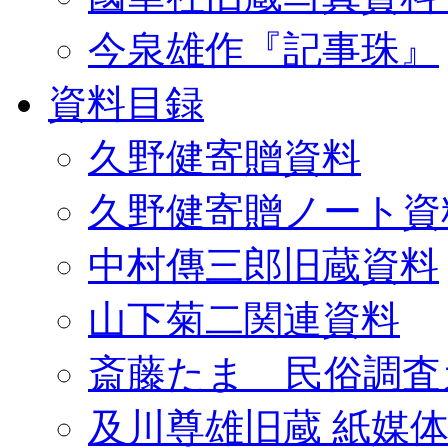
今泉雄作『記事珠』
資料目録
久野健寄贈資料
久野健寄贈ノート資
中村傳三郎旧蔵資料
山下菊二関連資料
斎藤たま 民俗調査
及川尊雄旧蔵 紙媒