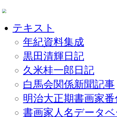
テキスト
年紀資料集成
黒田清輝日記
久米桂一郎日記
白馬会関係新聞記事
明治大正期書画家番
書画家人名データベ