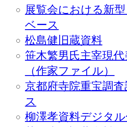
展覧会における新型
ベース
松島健旧蔵資料
笹木繁男氏主宰現代
（作家ファイル）
京都府寺院重宝調査
ス
柳澤孝資料デジタル