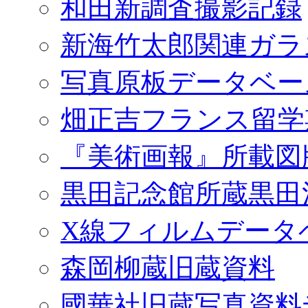
和田新調査撮影記録
新海竹太郎関連ガラ
写真原板データベー
畑正吉フランス留学
『美術画報』所載図
黒田記念館所蔵黒田
X線フィルムデータ
森岡柳蔵旧蔵資料
國華社旧蔵写真資料