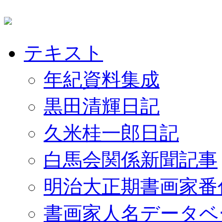
テキスト
年紀資料集成
黒田清輝日記
久米桂一郎日記
白馬会関係新聞記事
明治大正期書画家番
書画家人名データベ