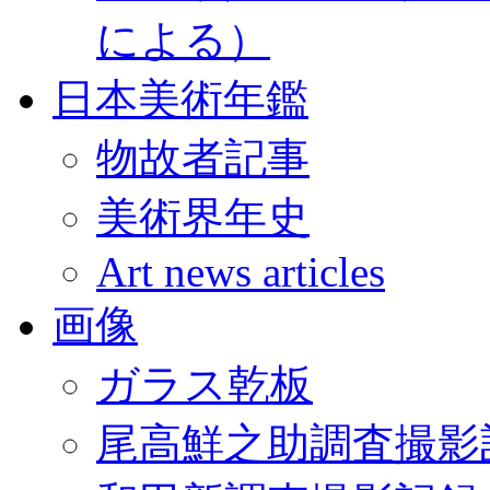
による）
日本美術年鑑
物故者記事
美術界年史
Art news articles
画像
ガラス乾板
尾高鮮之助調査撮影