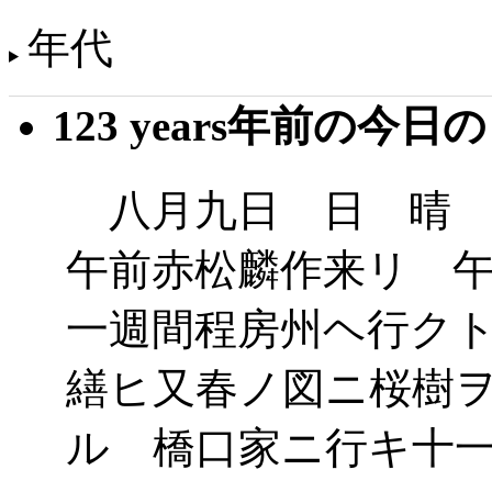
年代
123 years年前の今日
八月九日 日 晴 
午前赤松麟作来リ 
一週間程房州ヘ行ク
繕ヒ又春ノ図ニ桜樹
ル 橋口家ニ行キ十