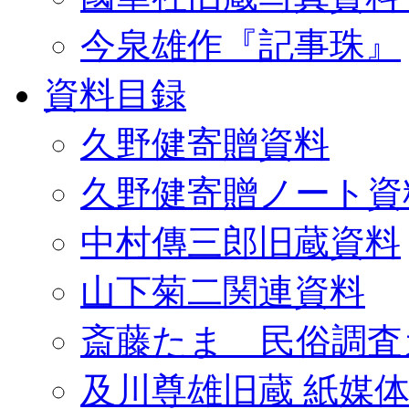
今泉雄作『記事珠』
資料目録
久野健寄贈資料
久野健寄贈ノート資
中村傳三郎旧蔵資料
山下菊二関連資料
斎藤たま 民俗調査
及川尊雄旧蔵 紙媒