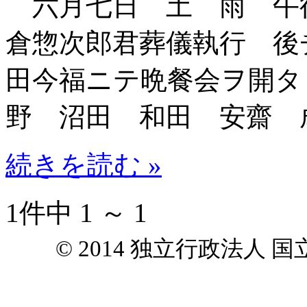
六月七日 土 雨 午
倉惣次郎君葬儀執行 後
田今福ニテ晩餐会ヲ開タ
野 沼田 和田 安齋 
続きを読む »
1件中 1 ～ 1
© 2014 独立行政法人