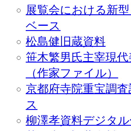
展覧会における新型
ベース
松島健旧蔵資料
笹木繁男氏主宰現代
（作家ファイル）
京都府寺院重宝調査
ス
柳澤孝資料デジタル