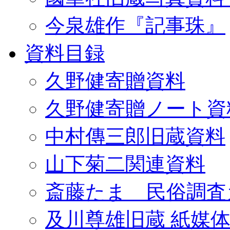
今泉雄作『記事珠』
資料目録
久野健寄贈資料
久野健寄贈ノート資
中村傳三郎旧蔵資料
山下菊二関連資料
斎藤たま 民俗調査
及川尊雄旧蔵 紙媒