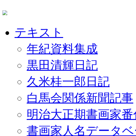
テキスト
年紀資料集成
黒田清輝日記
久米桂一郎日記
白馬会関係新聞記事
明治大正期書画家番
書画家人名データベ