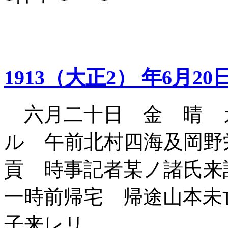
1913（大正2） 年6月20
六月二十日 金 晴 
ル 午前北村四海及岡野
貢 時事記者某ノ諸氏来
一時前帰宅 帰途山本未
子来レリ