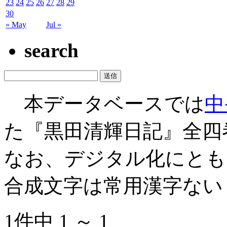
23
24
25
26
27
28
29
30
« May
Jul »
search
本データベースでは
中
た『黒田清輝日記』全四
なお、デジタル化にとも
合成文字は常用漢字ない
1件中 1 ～ 1