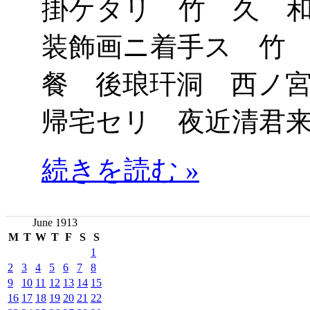
掛ケタリ 竹 久 
装飾画ニ着手ス 竹
餐 後琅玕洞 西ノ
帰宅セリ 夜近清君
続きを読む »
June 1913
M
T
W
T
F
S
S
1
2
3
4
5
6
7
8
9
10
11
12
13
14
15
16
17
18
19
20
21
22