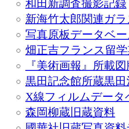
和田新調査撮影記録
新海竹太郎関連ガラ
写真原板データベー
畑正吉フランス留学
『美術画報』所載図
黒田記念館所蔵黒田
X線フィルムデータ
森岡柳蔵旧蔵資料
國華社旧蔵写真資料