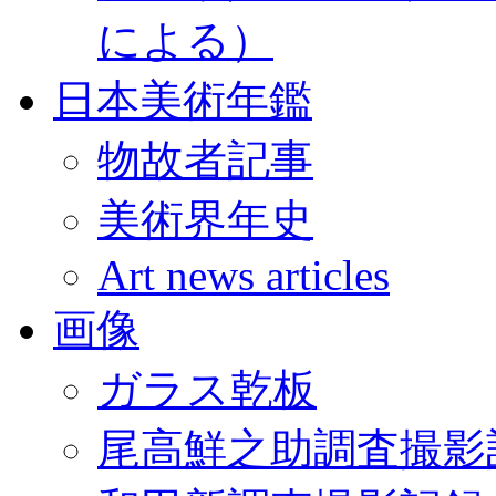
による）
日本美術年鑑
物故者記事
美術界年史
Art news articles
画像
ガラス乾板
尾高鮮之助調査撮影