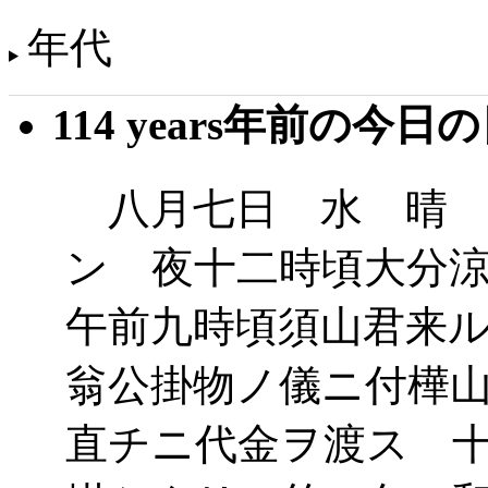
年代
114 years年前の今日
八月七日 水 晴 
ン 夜十二時頃大分
午前九時頃須山君来
翁公掛物ノ儀ニ付樺
直チニ代金ヲ渡ス 