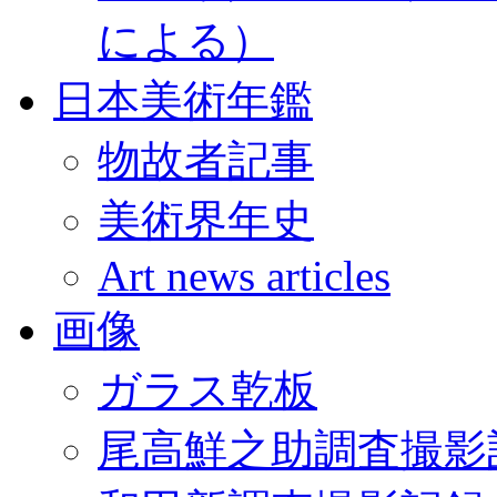
による）
日本美術年鑑
物故者記事
美術界年史
Art news articles
画像
ガラス乾板
尾高鮮之助調査撮影