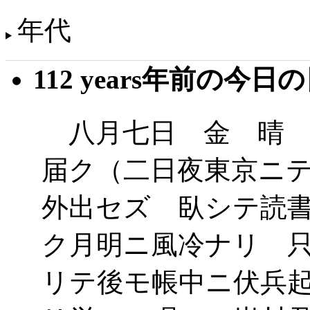
年代
112 years年前の今日
八月七日 金 晴 
届ク（二日夜東京ニ
外出セズ 臥シテ読
ク月明ニ風冷ナリ 
リテ後モ帳中ニ伏兵