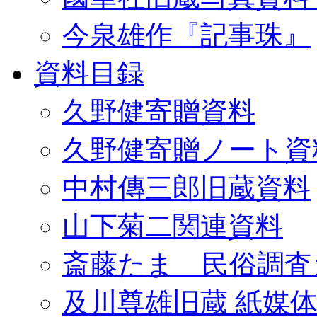
今泉雄作『記事珠』
資料目録
久野健寄贈資料
久野健寄贈ノート資
中村傳三郎旧蔵資料
山下菊二関連資料
斎藤たま 民俗調査
及川尊雄旧蔵 紙媒