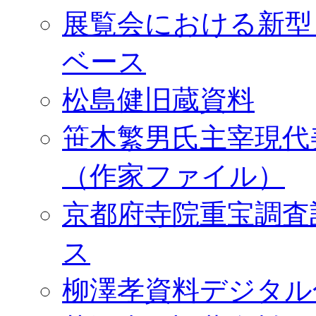
展覧会における新型
ベース
松島健旧蔵資料
笹木繁男氏主宰現代
（作家ファイル）
京都府寺院重宝調査
ス
柳澤孝資料デジタル