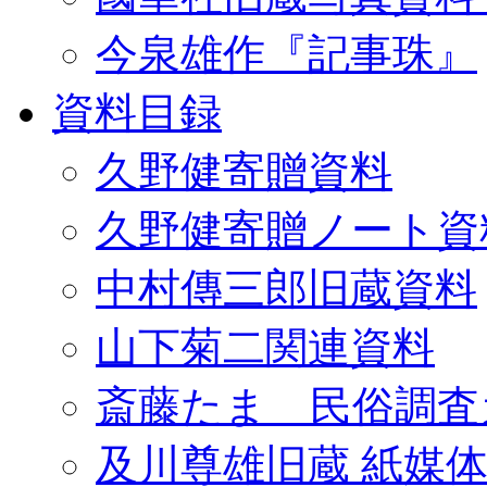
今泉雄作『記事珠』
資料目録
久野健寄贈資料
久野健寄贈ノート資
中村傳三郎旧蔵資料
山下菊二関連資料
斎藤たま 民俗調査
及川尊雄旧蔵 紙媒