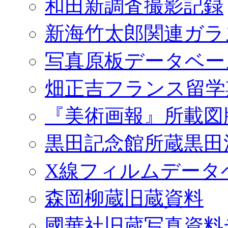
和田新調査撮影記録
新海竹太郎関連ガラ
写真原板データベー
畑正吉フランス留学
『美術画報』所載図
黒田記念館所蔵黒田
X線フィルムデータ
森岡柳蔵旧蔵資料
國華社旧蔵写真資料