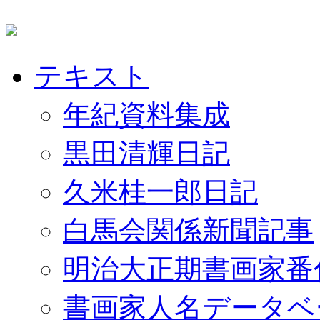
テキスト
年紀資料集成
黒田清輝日記
久米桂一郎日記
白馬会関係新聞記事
明治大正期書画家番
書画家人名データベ