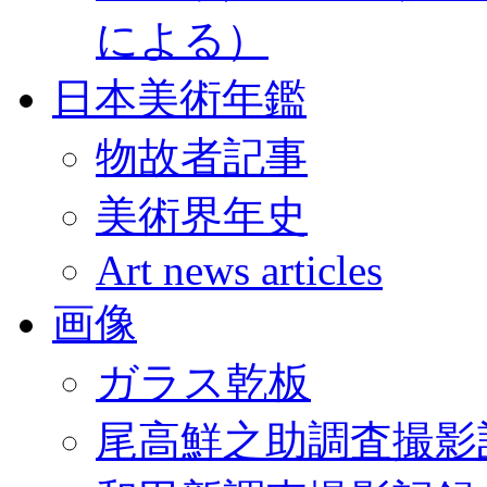
による）
日本美術年鑑
物故者記事
美術界年史
Art news articles
画像
ガラス乾板
尾高鮮之助調査撮影