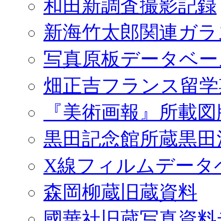
和田新調査撮影記録
新海竹太郎関連ガラ
写真原板データベー
畑正吉フランス留学
『美術画報』所載図
黒田記念館所蔵黒田
X線フィルムデータ
森岡柳蔵旧蔵資料
國華社旧蔵写真資料