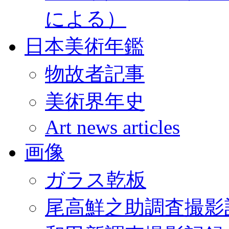
による）
日本美術年鑑
物故者記事
美術界年史
Art news articles
画像
ガラス乾板
尾高鮮之助調査撮影