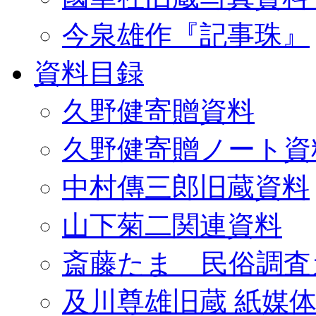
今泉雄作『記事珠』
資料目録
久野健寄贈資料
久野健寄贈ノート資
中村傳三郎旧蔵資料
山下菊二関連資料
斎藤たま 民俗調査
及川尊雄旧蔵 紙媒