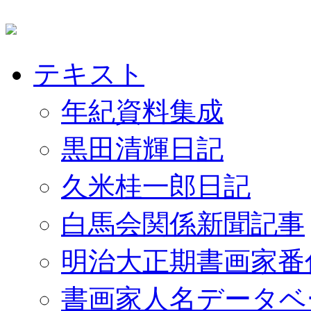
テキスト
年紀資料集成
黒田清輝日記
久米桂一郎日記
白馬会関係新聞記事
明治大正期書画家番
書画家人名データベ