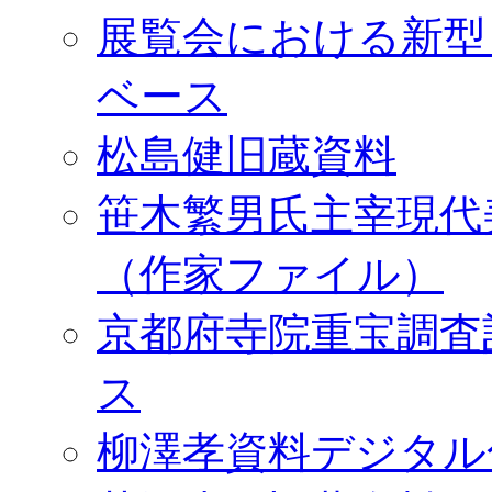
展覧会における新型
ベース
松島健旧蔵資料
笹木繁男氏主宰現代
（作家ファイル）
京都府寺院重宝調査
ス
柳澤孝資料デジタル