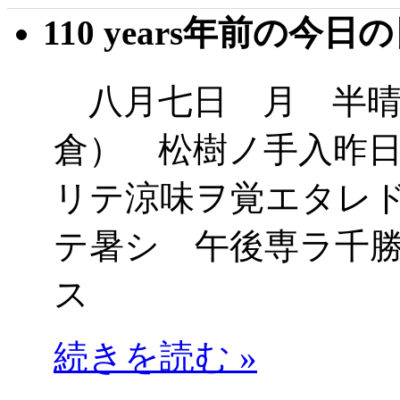
110 years年前の今日
八月七日 月 半晴
倉） 松樹ノ手入昨
リテ涼味ヲ覚エタレ
テ暑シ 午後専ラ千
ス
続きを読む »