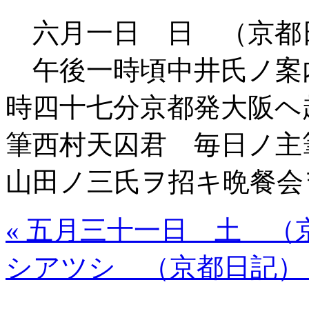
六月一日 日 （京都
午後一時頃中井氏ノ案
時四十七分京都発大阪ヘ
筆西村天囚君 毎日ノ
山田ノ三氏ヲ招キ晩餐会
« 五月三十一日 土 （
シアツシ （京都日記） 