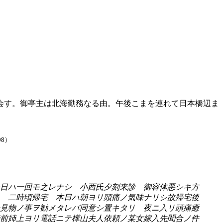
会す。御亭主は北海勤務なる由。午後こまを連れて日本橋辺ま
08）
日ハ一回モ之レナシ 小西氏夕刻来診 御容体悪シキ方
 二時頃帰宅 本日ハ朝ヨリ頭痛ノ気味ナリシ故帰宅後
見物ノ事ヲ勧メタレバ同意シ置キタリ 夜ニ入リ頭痛癒
前姉上ヨリ電話ニテ樺山夫人依頼ノ某女嫁入先聞合ノ件