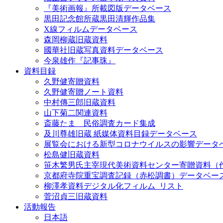
『美術画報』所載図版データベース
黒田記念館所蔵黒田清輝作品集
X線フィルムデータベース
森岡柳蔵旧蔵資料
國華社旧蔵写真資料データベース
今泉雄作『記事珠』
資料目録
久野健寄贈資料
久野健寄贈ノート資料
中村傳三郎旧蔵資料
山下菊二関連資料
斎藤たま 民俗調査カード集成
及川尊雄旧蔵 紙媒体資料目録データベース
展覧会における新型コロナウイルスの影響データ
松島健旧蔵資料
笹木繁男氏主宰現代美術資料センター寄贈資料（
京都府寺院重宝調査記録（赤松調書）データベー
柳澤孝資料デジタル化フィルム_リスト
菅沼貞三旧蔵資料
活動報告
日本語