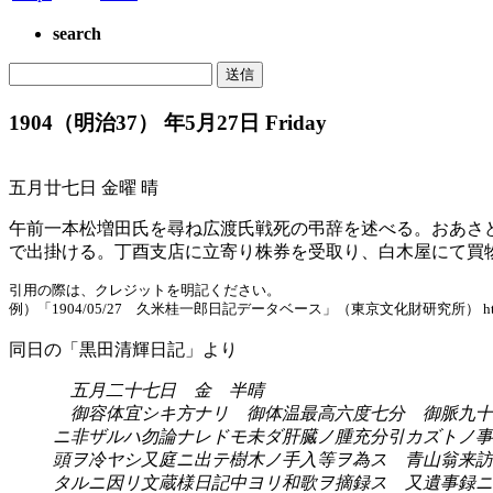
search
1904（明治37） 年5月27日 Friday
五月廿七日 金曜 晴
午前一本松増田氏を尋ね広渡氏戦死の弔辞を述べる。おあさ
で出掛ける。丁酉支店に立寄り株券を受取り、白木屋にて買
引用の際は、クレジットを明記ください。
例）「1904/05/27 久米桂一郎日記データベース」（東京文化財研究所） https://www.tobu
同日の「黒田清輝日記」より
五月二十七日 金 半晴
御容体宜シキ方ナリ 御体温最高六度七分 御脈九十
ニ非ザルハ勿論ナレドモ未ダ肝臓ノ腫充分引カズトノ事
頭ヲ冷ヤシ又庭ニ出テ樹木ノ手入等ヲ為ス 青山翁来訪
タルニ因リ文蔵様日記中ヨリ和歌ヲ摘録ス 又遺事録ニ