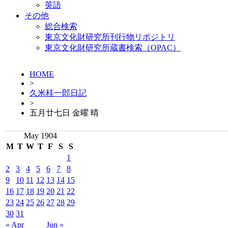
英語
その他
総合検索
東京文化財研究所刊行物リポジトリ
東京文化財研究所蔵書検索（OPAC）
HOME
>
久米桂一郎日記
>
五月廿七日 金曜 晴
May 1904
M
T
W
T
F
S
S
1
2
3
4
5
6
7
8
9
10
11
12
13
14
15
16
17
18
19
20
21
22
23
24
25
26
27
28
29
30
31
« Apr
Jun »