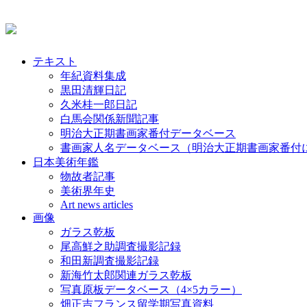
テキスト
年紀資料集成
黒田清輝日記
久米桂一郎日記
白馬会関係新聞記事
明治大正期書画家番付データベース
書画家人名データベース（明治大正期書画家番付
日本美術年鑑
物故者記事
美術界年史
Art news articles
画像
ガラス乾板
尾高鮮之助調査撮影記録
和田新調査撮影記録
新海竹太郎関連ガラス乾板
写真原板データベース（4×5カラー）
畑正吉フランス留学期写真資料