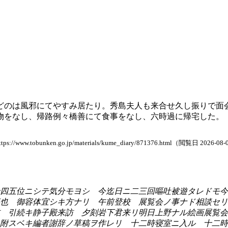
どのは風邪にてやすみ居たり。秀島夫人も来合せ久し振りで面
物をなし、帰路例々橋善にて食事をなし、六時過に帰宅した。
nken.go.jp/materials/kume_diary/871376.html（閲覧日 2026-08-
四五位ニシテ気分モヨシ 今迄日ニ二三回嘔吐被遊タレドモ今
也 御容体宜シキ方ナリ 午前登校 展覧会ノ事ナド相談セリ
 引続キ静子殿来訪 夕刻岩下君来リ明日上野ナル絵画展覧会
附スベキ編者謝辞ノ草稿ヲ作レリ 十二時寝室ニ入ル 十二時