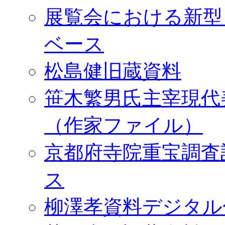
展覧会における新型
ベース
松島健旧蔵資料
笹木繁男氏主宰現代
（作家ファイル）
京都府寺院重宝調査
ス
柳澤孝資料デジタル