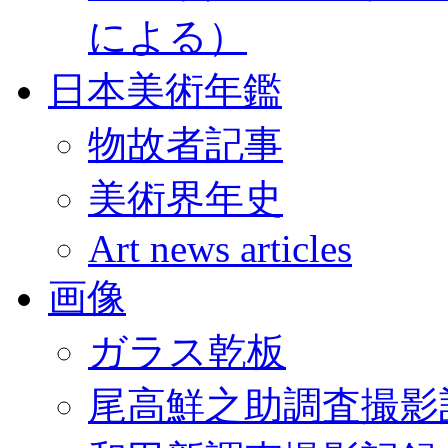
による）
日本美術年鑑
物故者記事
美術界年史
Art news articles
画像
ガラス乾板
尾高鮮之助調査撮影