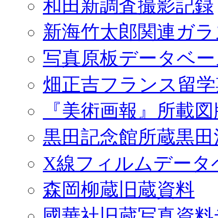
和田新調査撮影記録
新海竹太郎関連ガラ
写真原板データベー
畑正吉フランス留学
『美術画報』所載図
黒田記念館所蔵黒田
X線フィルムデータ
森岡柳蔵旧蔵資料
國華社旧蔵写真資料