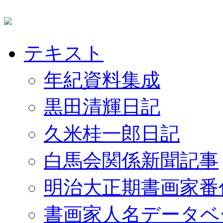
テキスト
年紀資料集成
黒田清輝日記
久米桂一郎日記
白馬会関係新聞記事
明治大正期書画家番
書画家人名データベ