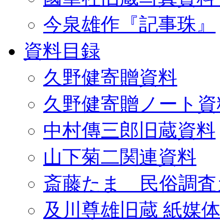
今泉雄作『記事珠』
資料目録
久野健寄贈資料
久野健寄贈ノート資
中村傳三郎旧蔵資料
山下菊二関連資料
斎藤たま 民俗調査
及川尊雄旧蔵 紙媒