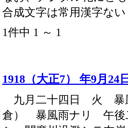
合成文字は常用漢字ない
1件中 1 ～ 1
1918（大正7） 年9月24
九月二十四日 火 暴
倉） 暴風雨ナリ 午後