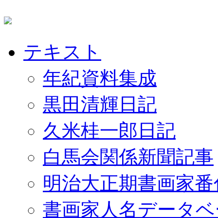
テキスト
年紀資料集成
黒田清輝日記
久米桂一郎日記
白馬会関係新聞記事
明治大正期書画家番
書画家人名データベ