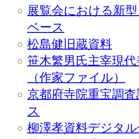
展覧会における新型
ベース
松島健旧蔵資料
笹木繁男氏主宰現代
（作家ファイル）
京都府寺院重宝調査
ス
柳澤孝資料デジタル