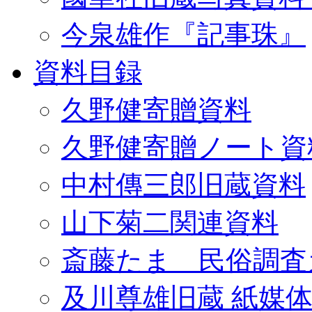
今泉雄作『記事珠』
資料目録
久野健寄贈資料
久野健寄贈ノート資
中村傳三郎旧蔵資料
山下菊二関連資料
斎藤たま 民俗調査
及川尊雄旧蔵 紙媒