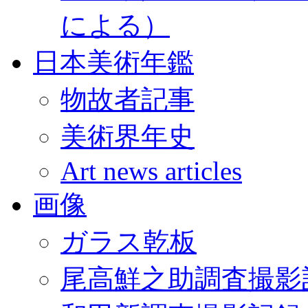
による）
日本美術年鑑
物故者記事
美術界年史
Art news articles
画像
ガラス乾板
尾高鮮之助調査撮影