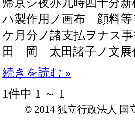
帰京シ夜亦九時四十分新
ハ製作用ノ画布 顔料等
ケ月分ノ諸支払ヲナス事
田 岡 太田諸子ノ文展
続きを読む »
1件中 1 ～ 1
© 2014 独立行政法人