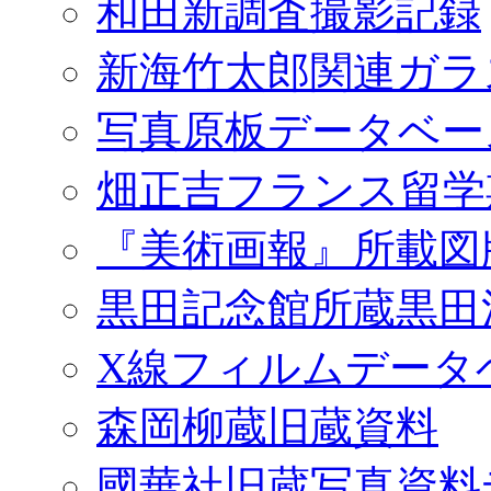
和田新調査撮影記録
新海竹太郎関連ガラ
写真原板データベー
畑正吉フランス留学
『美術画報』所載図
黒田記念館所蔵黒田
X線フィルムデータ
森岡柳蔵旧蔵資料
國華社旧蔵写真資料