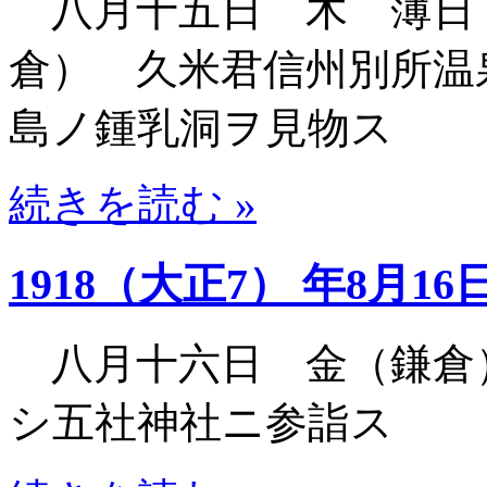
八月十五日 木 薄日
倉） 久米君信州別所温
島ノ鍾乳洞ヲ見物ス
続きを読む »
1918（大正7） 年8月16
八月十六日 金（鎌倉
シ五社神社ニ参詣ス