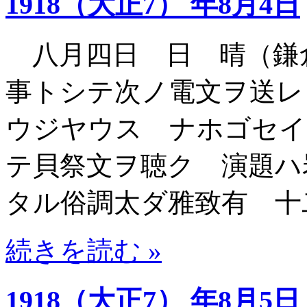
1918（大正7） 年8月4日
八月四日 日 晴（鎌
事トシテ次ノ電文ヲ送レ
ウジヤウス ナホゴセイ
テ貝祭文ヲ聴ク 演題ハ
タル俗調太ダ雅致有 十
続きを読む »
1918（大正7） 年8月5日