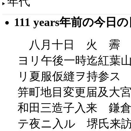
年代
111 years年前の今日
八月十日 火 霽 
ヨリ午後一時迄紅葉
リ夏服仮縫ヲ持参ス
笄町地目変更届及大
和田三造子入来 鎌
テ夜ニ入ル 堺氏来