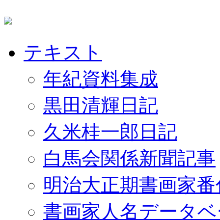
テキスト
年紀資料集成
黒田清輝日記
久米桂一郎日記
白馬会関係新聞記事
明治大正期書画家番
書画家人名データベ