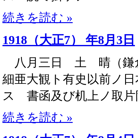
続きを読む »
1918（大正7） 年8月3日
八月三日 土 晴（鎌
細亜大観ト有史以前ノ日
ス 書函及び机上ノ取片
続きを読む »