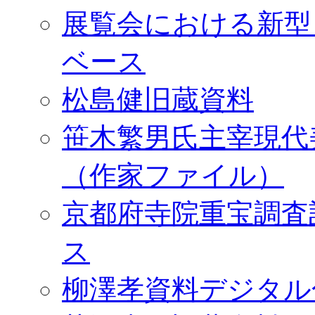
展覧会における新型
ベース
松島健旧蔵資料
笹木繁男氏主宰現代
（作家ファイル）
京都府寺院重宝調査
ス
柳澤孝資料デジタル