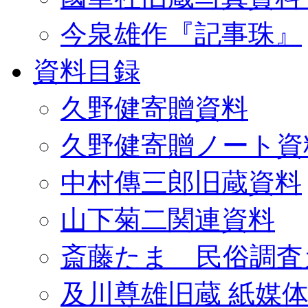
今泉雄作『記事珠』
資料目録
久野健寄贈資料
久野健寄贈ノート資
中村傳三郎旧蔵資料
山下菊二関連資料
斎藤たま 民俗調査
及川尊雄旧蔵 紙媒