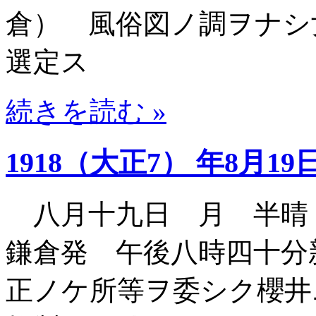
倉） 風俗図ノ調ヲナシ
選定ス
続きを読む »
1918（大正7） 年8月19
八月十九日 月 半晴
鎌倉発 午後八時四十分
正ノケ所等ヲ委シク櫻井