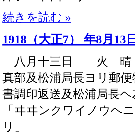
続きを読む »
1918（大正7） 年8月13
八月十三日 火 晴（
真部及松浦局長ヨリ郵便
書調印返送及松浦局長
「ヰヰンクワイノウヘニ
リ」