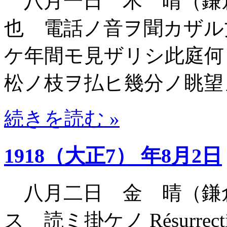
八月一日 木 晴（鎌
也 電話ノ音ヲ聞カザル
ケ年間モ見ザリシ此庭何
松ノ枝ヲ払ヒ幾分ノ眺望
続きを読む »
1918（大正7） 年8月2日
八月二日 金 晴（鎌
ス 読ミ掛ケノ Résurre