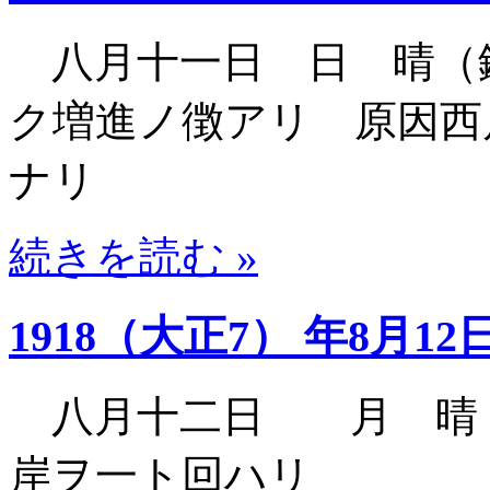
八月十一日 日 晴（
ク増進ノ徴アリ 原因西
ナリ
続きを読む »
1918（大正7） 年8月12
八月十二日 月 晴（
岸ヲ一ト回ハリ