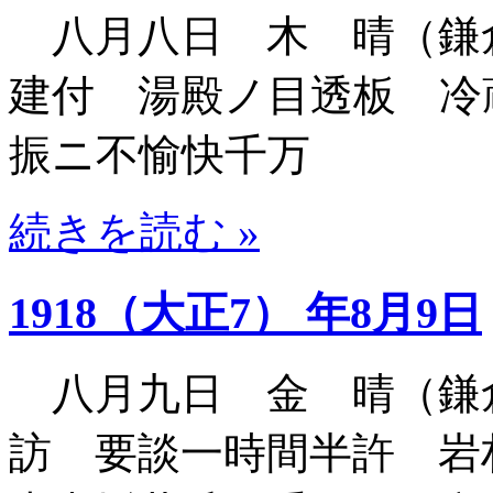
八月八日 木 晴（鎌
建付 湯殿ノ目透板 冷
振ニ不愉快千万
続きを読む »
1918（大正7） 年8月9日
八月九日 金 晴（鎌
訪 要談一時間半許 岩