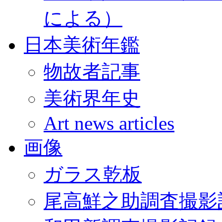
による）
日本美術年鑑
物故者記事
美術界年史
Art news articles
画像
ガラス乾板
尾高鮮之助調査撮影