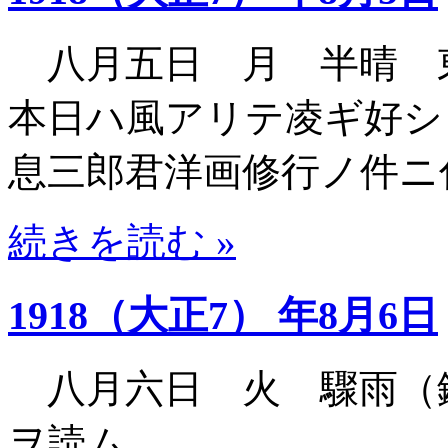
八月五日 月 半晴 
本日ハ風アリテ凌ギ好シ
息三郎君洋画修行ノ件ニ
続きを読む »
1918（大正7） 年8月6日
八月六日 火 驟雨（
ヲ読ム