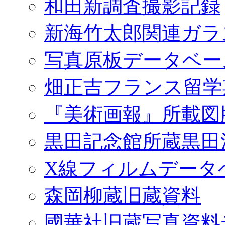
和田新調査撮影記録
新海竹太郎関連ガラ
写真原板データベー
畑正吉フランス留学
『美術画報』所載図
黒田記念館所蔵黒田
X線フィルムデータ
森岡柳蔵旧蔵資料
國華社旧蔵写真資料