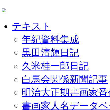
テキスト
年紀資料集成
黒田清輝日記
久米桂一郎日記
白馬会関係新聞記事
明治大正期書画家番
書画家人名データベ