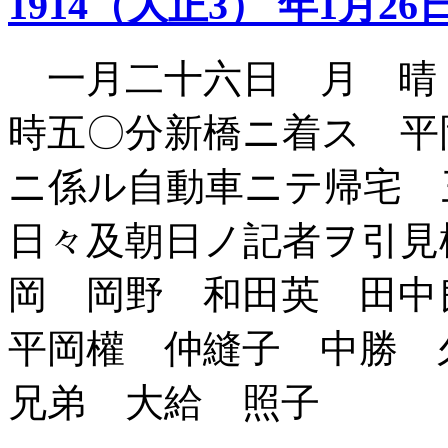
1914（大正3） 年1月26
一月二十六日 月 晴
時五〇分新橋ニ着ス 平
ニ係ル自動車ニテ帰宅 
日々及朝日ノ記者ヲ引見
岡 岡野 和田英 田
平岡權 仲縫子 中勝 
兄弟 大給 照子