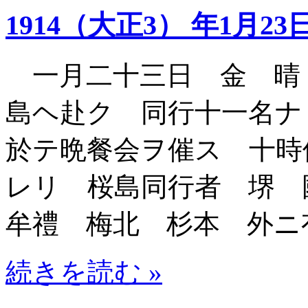
1914（大正3） 年1月23
一月二十三日 金 晴
島ヘ赴ク 同行十一名ナ
於テ晩餐会ヲ催ス 十時
レリ 桜島同行者 堺 
牟禮 梅北 杉本 外ニ
続きを読む »