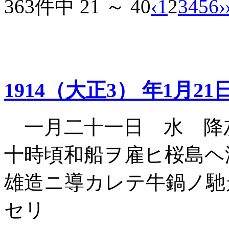
363件中 21 ～ 40
‹
1
2
3
4
5
6
›
1914（大正3） 年1月21
一月二十一日 水 降
十時頃和船ヲ雇ヒ桜島
雄造ニ導カレテ牛鍋ノ馳
セリ