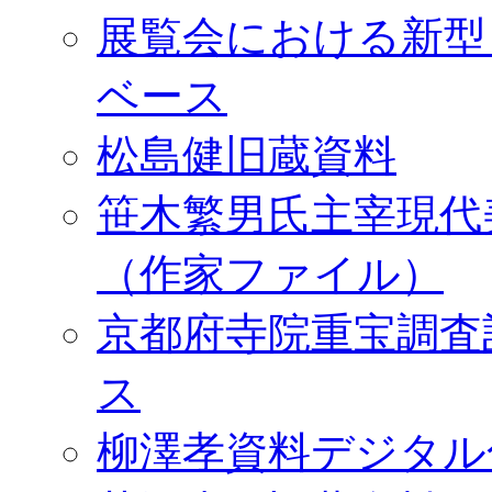
展覧会における新型
ベース
松島健旧蔵資料
笹木繁男氏主宰現代
（作家ファイル）
京都府寺院重宝調査
ス
柳澤孝資料デジタル