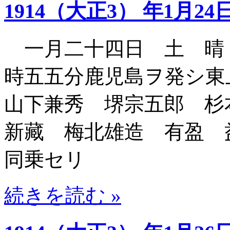
1914（大正3） 年1月24
一月二十四日 土 晴
時五五分鹿児島ヲ発シ
山下兼秀 堺宗五郎 杉
新藏 梅北雄造 有盈 
同乗セリ
続きを読む »