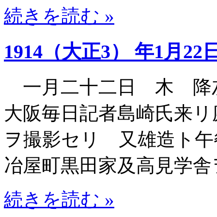
続きを読む »
1914（大正3） 年1月22
一月二十二日 木 降
大阪毎日記者島崎氏来リ
ヲ撮影セリ 又雄造ト午
冶屋町黒田家及高見学舎
続きを読む »