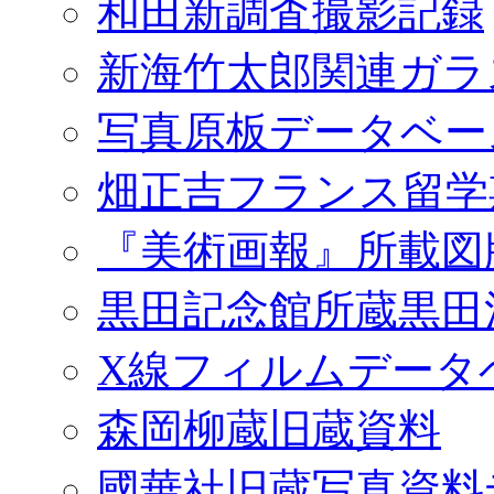
和田新調査撮影記録
新海竹太郎関連ガラ
写真原板データベー
畑正吉フランス留学
『美術画報』所載図
黒田記念館所蔵黒田
X線フィルムデータ
森岡柳蔵旧蔵資料
國華社旧蔵写真資料