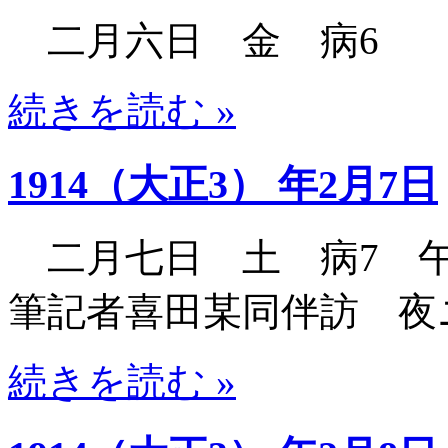
二月六日 金 病6
続きを読む »
1914（大正3） 年2月7日
二月七日 土 病7 午
筆記者喜田某同伴訪 夜
続きを読む »