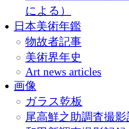
による）
日本美術年鑑
物故者記事
美術界年史
Art news articles
画像
ガラス乾板
尾高鮮之助調査撮影