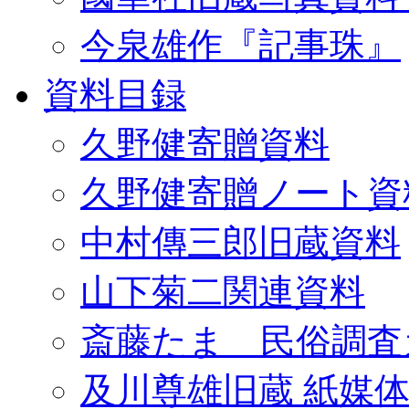
今泉雄作『記事珠』
資料目録
久野健寄贈資料
久野健寄贈ノート資
中村傳三郎旧蔵資料
山下菊二関連資料
斎藤たま 民俗調査
及川尊雄旧蔵 紙媒