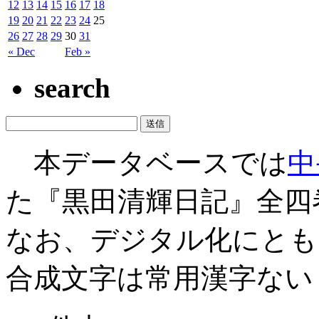
12
13
14
15
16
17
18
19
20
21
22
23
24
25
26
27
28
29
30
31
« Dec
Feb »
search
本データベースでは
中
た『黒田清輝日記』全四
なお、デジタル化にとも
合成文字は常用漢字ない