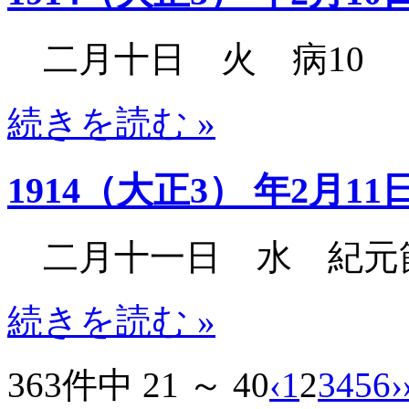
二月十日 火 病10
続きを読む »
1914（大正3） 年2月11
二月十一日 水 紀元節
続きを読む »
363件中 21 ～ 40
‹
1
2
3
4
5
6
›