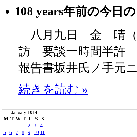
108 years年前の今日
八月九日 金 晴（
訪 要談一時間半許
報告書坂井氏ノ手元
続きを読む »
January 1914
M
T
W
T
F
S
S
1
2
3
4
5
6
7
8
9
10
11