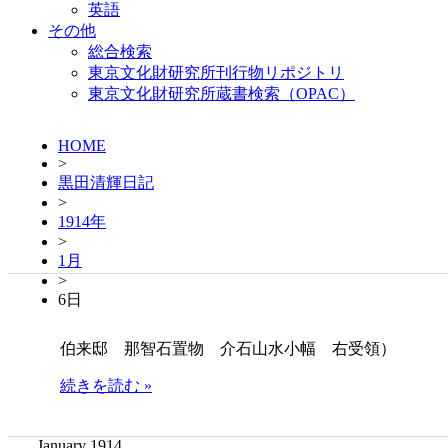
英語
その他
総合検索
東京文化財研究所刊行物リポジトリ
東京文化財研究所蔵書検索（OPAC）
HOME
>
黒田清輝日記
>
1914年
>
1月
>
6日
伯来邸 那智石置物 介石山水小幅 右受領）
続きを読む »
January 1914