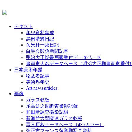
テキスト
年紀資料集成
黒田清輝日記
久米桂一郎日記
白馬会関係新聞記事
明治大正期書画家番付データベース
書画家人名データベース（明治大正期書画家番付
日本美術年鑑
物故者記事
美術界年史
Art news articles
画像
ガラス乾板
尾高鮮之助調査撮影記録
和田新調査撮影記録
新海竹太郎関連ガラス乾板
写真原板データベース（4×5カラー）
畑正吉フランス留学期写真資料