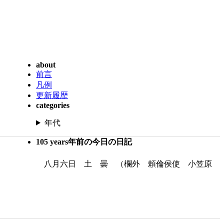
about
前言
凡例
更新履歴
categories
年代
105 years年前の今日の日記
八月六日 土 曇 （欄外 頼倫侯使 小笠原