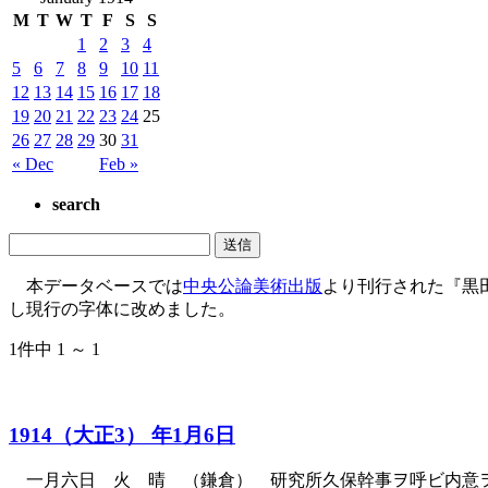
M
T
W
T
F
S
S
1
2
3
4
5
6
7
8
9
10
11
12
13
14
15
16
17
18
19
20
21
22
23
24
25
26
27
28
29
30
31
« Dec
Feb »
search
本データベースでは
中央公論美術出版
より刊行された『黒
し現行の字体に改めました。
1件中 1 ～ 1
1914（大正3） 年1月6日
一月六日 火 晴 （鎌倉） 研究所久保幹事ヲ呼ビ内意ヲ