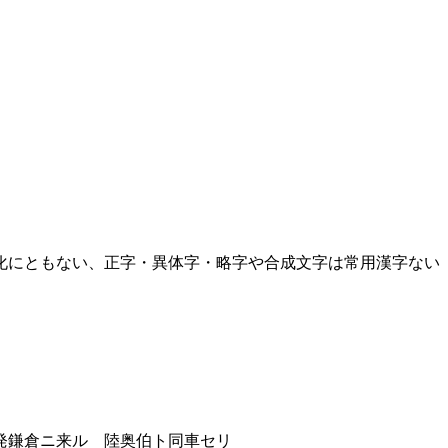
化にともない、正字・異体字・略字や合成文字は常用漢字ない
発鎌倉ニ来ル 陸奥伯ト同車セリ