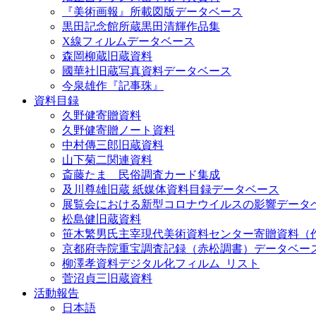
『美術画報』所載図版データベース
黒田記念館所蔵黒田清輝作品集
X線フィルムデータベース
森岡柳蔵旧蔵資料
國華社旧蔵写真資料データベース
今泉雄作『記事珠』
資料目録
久野健寄贈資料
久野健寄贈ノート資料
中村傳三郎旧蔵資料
山下菊二関連資料
斎藤たま 民俗調査カード集成
及川尊雄旧蔵 紙媒体資料目録データベース
展覧会における新型コロナウイルスの影響データ
松島健旧蔵資料
笹木繁男氏主宰現代美術資料センター寄贈資料（
京都府寺院重宝調査記録（赤松調書）データベー
柳澤孝資料デジタル化フィルム_リスト
菅沼貞三旧蔵資料
活動報告
日本語