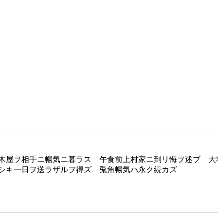
木屋ヲ相手ニ暢気ニ暮ラス 午食前上村家ニ到リ悔ヲ述ブ 大
シキ一日ヲ送ラザルヲ得ズ 兎角暢気ハ永ク続カズ