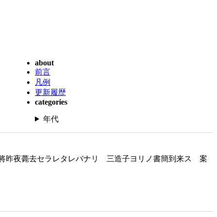
about
前言
凡例
更新履歴
categories
年代
将昨夜薨去セラレタレバナリ 三造子ヨリノ書簡到来ス 案