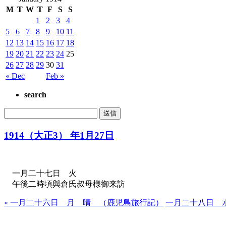
M
T
W
T
F
S
S
1
2
3
4
5
6
7
8
9
10
11
12
13
14
15
16
17
18
19
20
21
22
23
24
25
26
27
28
29
30
31
« Dec
Feb »
search
1914（大正3） 年1月27日
一月二十七日 火
午後二時頃與倉氏叔母様御来訪
« 一月二十六日 月 晴 （鹿児島旅行記）
一月二十八日 水