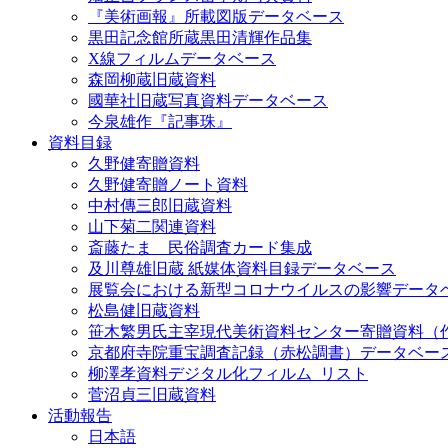
『美術画報』所載図版データベース
黒田記念館所蔵黒田清輝作品集
X線フィルムデータベース
森岡柳蔵旧蔵資料
國華社旧蔵写真資料データベース
今泉雄作『記事珠』
資料目録
久野健寄贈資料
久野健寄贈ノート資料
中村傳三郎旧蔵資料
山下菊二関連資料
斎藤たま 民俗調査カード集成
及川尊雄旧蔵 紙媒体資料目録データベース
展覧会における新型コロナウイルスの影響データ
松島健旧蔵資料
笹木繁男氏主宰現代美術資料センター寄贈資料（
京都府寺院重宝調査記録（赤松調書）データベー
柳澤孝資料デジタル化フィルム_リスト
菅沼貞三旧蔵資料
活動報告
日本語