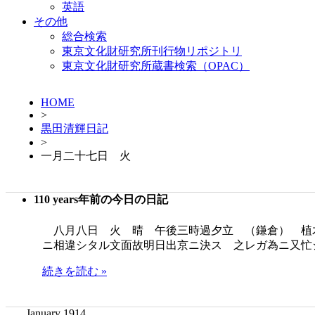
英語
その他
総合検索
東京文化財研究所刊行物リポジトリ
東京文化財研究所蔵書検索（OPAC）
HOME
>
黒田清輝日記
>
一月二十七日 火
110 years年前の今日の日記
八月八日 火 晴 午後三時過夕立 （鎌倉） 植
ニ相違シタル文面故明日出京ニ決ス 之レガ為ニ又忙
続きを読む »
January 1914