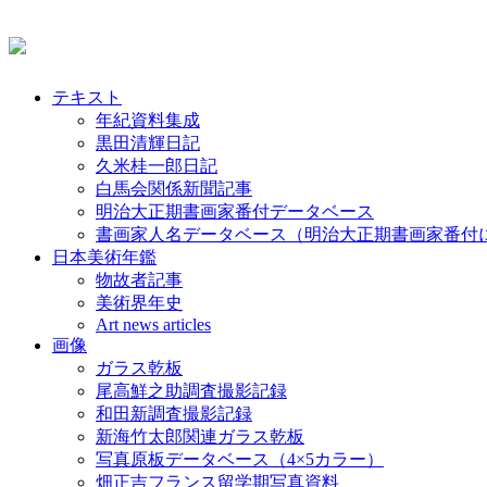
テキスト
年紀資料集成
黒田清輝日記
久米桂一郎日記
白馬会関係新聞記事
明治大正期書画家番付データベース
書画家人名データベース（明治大正期書画家番付
日本美術年鑑
物故者記事
美術界年史
Art news articles
画像
ガラス乾板
尾高鮮之助調査撮影記録
和田新調査撮影記録
新海竹太郎関連ガラス乾板
写真原板データベース（4×5カラー）
畑正吉フランス留学期写真資料