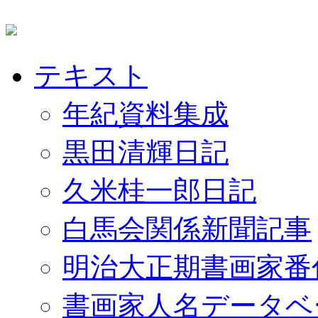
テキスト
年紀資料集成
黒田清輝日記
久米桂一郎日記
白馬会関係新聞記事
明治大正期書画家番
書画家人名データベ