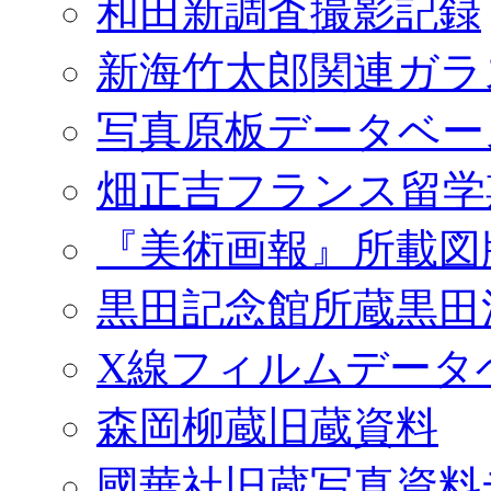
和田新調査撮影記録
新海竹太郎関連ガラ
写真原板データベー
畑正吉フランス留学
『美術画報』所載図
黒田記念館所蔵黒田
X線フィルムデータ
森岡柳蔵旧蔵資料
國華社旧蔵写真資料