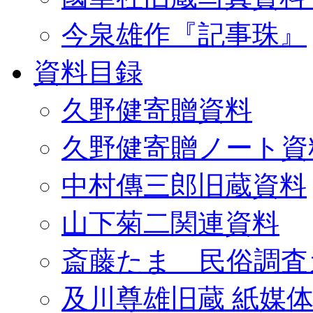
今泉雄作『記事珠』
資料目録
久野健寄贈資料
久野健寄贈ノート資
中村傳三郎旧蔵資料
山下菊二関連資料
斎藤たま 民俗調査
及川尊雄旧蔵 紙媒