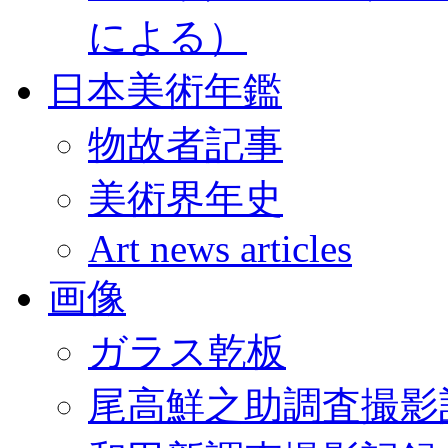
による）
日本美術年鑑
物故者記事
美術界年史
Art news articles
画像
ガラス乾板
尾高鮮之助調査撮影