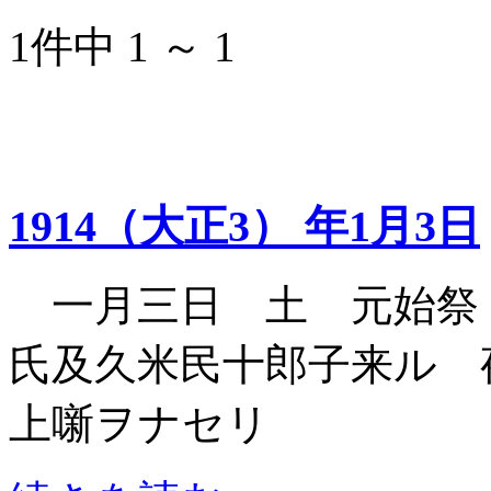
1件中 1 ～ 1
1914（大正3） 年1月3日
一月三日 土 元始祭
氏及久米民十郎子来ル 
上噺ヲナセリ