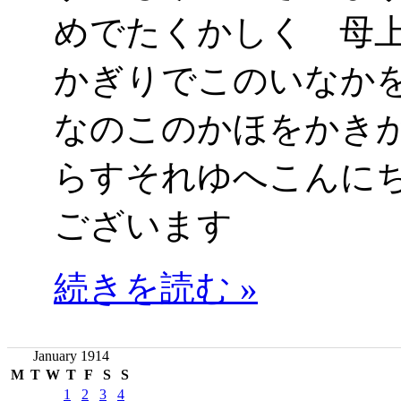
めでたくかしく 
かぎりでこのいなか
なのこのかほをかき
らすそれゆへこんに
ございます
続きを読む »
January 1914
M
T
W
T
F
S
S
1
2
3
4