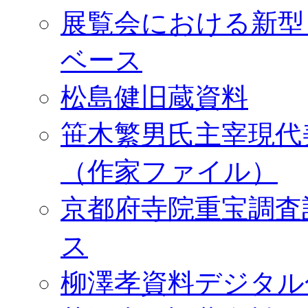
展覧会における新型
ベース
松島健旧蔵資料
笹木繁男氏主宰現代
（作家ファイル）
京都府寺院重宝調査
ス
柳澤孝資料デジタル