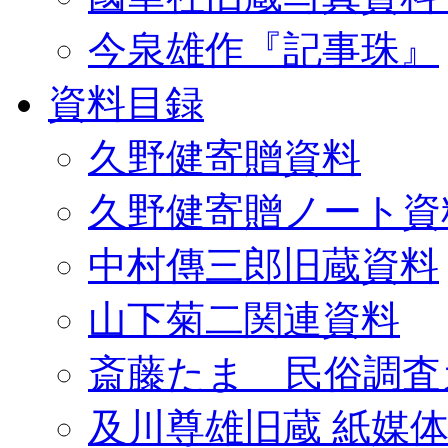
今泉雄作『記事珠』
資料目録
久野健寄贈資料
久野健寄贈ノート資
中村傳三郎旧蔵資料
山下菊二関連資料
斎藤たま 民俗調査
及川尊雄旧蔵 紙媒