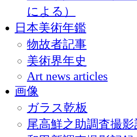
による）
日本美術年鑑
物故者記事
美術界年史
Art news articles
画像
ガラス乾板
尾高鮮之助調査撮影