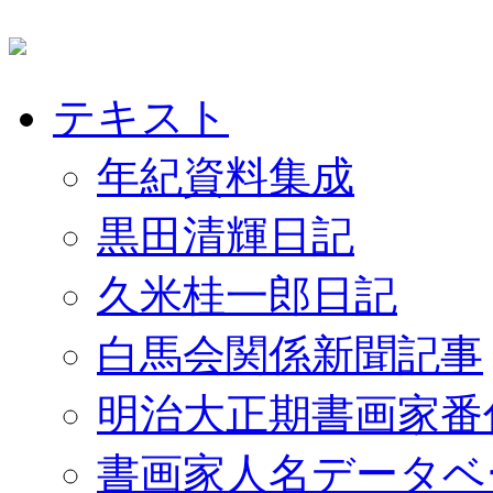
テキスト
年紀資料集成
黒田清輝日記
久米桂一郎日記
白馬会関係新聞記事
明治大正期書画家番
書画家人名データベ