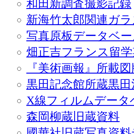
和田新調査撮影記録
新海竹太郎関連ガラ
写真原板データベー
畑正吉フランス留学
『美術画報』所載図
黒田記念館所蔵黒田
X線フィルムデータ
森岡柳蔵旧蔵資料
國華社旧蔵写真資料