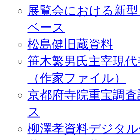
展覧会における新型
ベース
松島健旧蔵資料
笹木繁男氏主宰現代
（作家ファイル）
京都府寺院重宝調査
ス
柳澤孝資料デジタル