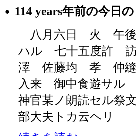
114 years年前の今日
八月六日 火 午後
ハル 七十五度許 
澤 佐藤均 孝 仲
入来 御中食遊サル
神官某ノ朗読セル祭
部大夫トカ云ヘリ