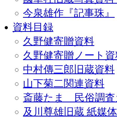
今泉雄作『記事珠』
資料目録
久野健寄贈資料
久野健寄贈ノート資
中村傳三郎旧蔵資料
山下菊二関連資料
斎藤たま 民俗調査
及川尊雄旧蔵 紙媒