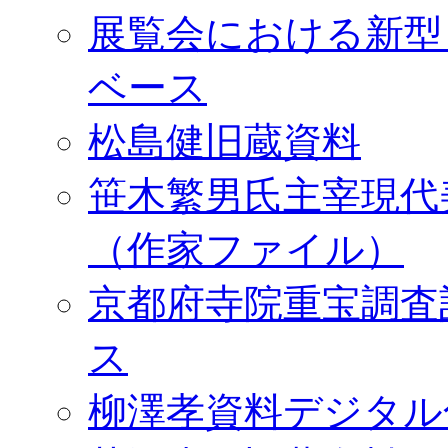
展覧会における新型
ベース
松島健旧蔵資料
笹木繁男氏主宰現代
（作家ファイル）
京都府寺院重宝調査
ス
柳澤孝資料デジタル