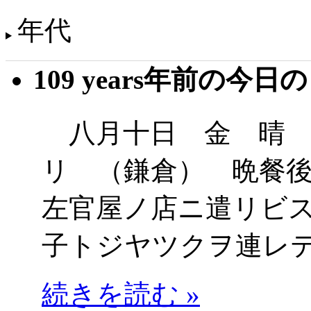
年代
109 years年前の今日
八月十日 金 晴 
リ （鎌倉） 晩餐
左官屋ノ店ニ遣リビ
子トジヤツクヲ連レ
続きを読む »