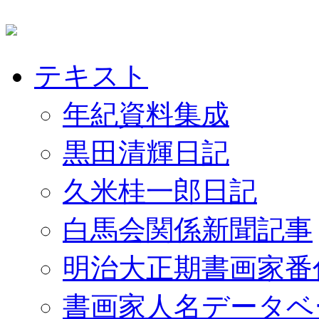
テキスト
年紀資料集成
黒田清輝日記
久米桂一郎日記
白馬会関係新聞記事
明治大正期書画家番
書画家人名データベ