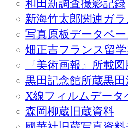
和田新調査撮影記録
新海竹太郎関連ガラ
写真原板データベー
畑正吉フランス留学
『美術画報』所載図
黒田記念館所蔵黒田
X線フィルムデータ
森岡柳蔵旧蔵資料
國華社旧蔵写真資料