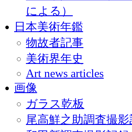
による）
日本美術年鑑
物故者記事
美術界年史
Art news articles
画像
ガラス乾板
尾高鮮之助調査撮影