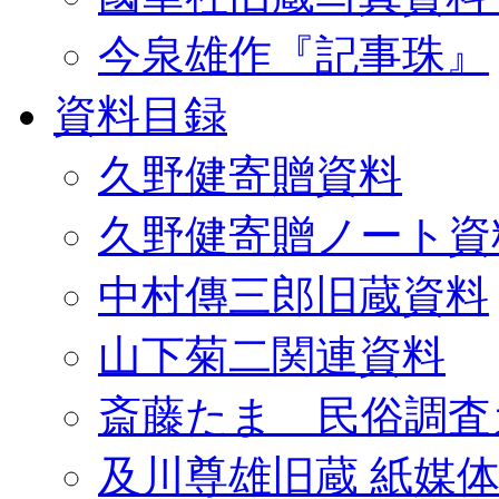
今泉雄作『記事珠』
資料目録
久野健寄贈資料
久野健寄贈ノート資
中村傳三郎旧蔵資料
山下菊二関連資料
斎藤たま 民俗調査
及川尊雄旧蔵 紙媒