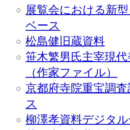
展覧会における新型
ベース
松島健旧蔵資料
笹木繁男氏主宰現代
（作家ファイル）
京都府寺院重宝調査
ス
柳澤孝資料デジタル