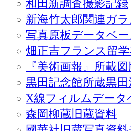
和田新調査撮影記録
新海竹太郎関連ガラ
写真原板データベー
畑正吉フランス留学
『美術画報』所載図
黒田記念館所蔵黒田
X線フィルムデータ
森岡柳蔵旧蔵資料
國華社旧蔵写真資料