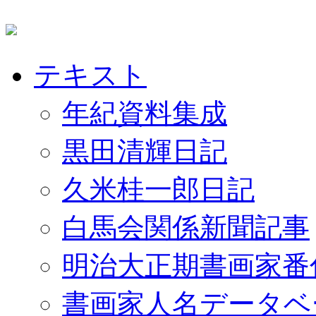
テキスト
年紀資料集成
黒田清輝日記
久米桂一郎日記
白馬会関係新聞記事
明治大正期書画家番
書画家人名データベ