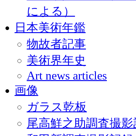
による）
日本美術年鑑
物故者記事
美術界年史
Art news articles
画像
ガラス乾板
尾高鮮之助調査撮影