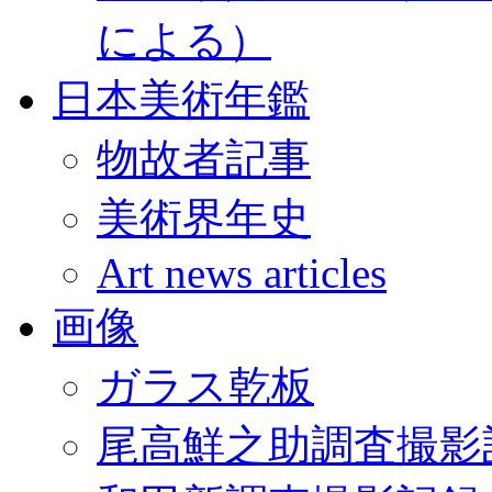
による）
日本美術年鑑
物故者記事
美術界年史
Art news articles
画像
ガラス乾板
尾高鮮之助調査撮影