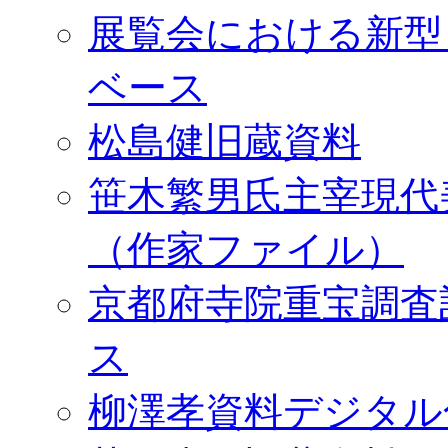
展覧会における新型
ベース
松島健旧蔵資料
笹木繁男氏主宰現代
（作家ファイル）
京都府寺院重宝調査
ス
柳澤孝資料デジタル