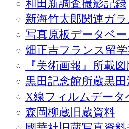
和田新調査撮影記録
新海竹太郎関連ガラ
写真原板データベー
畑正吉フランス留学
『美術画報』所載図
黒田記念館所蔵黒田
X線フィルムデータ
森岡柳蔵旧蔵資料
國華社旧蔵写真資料