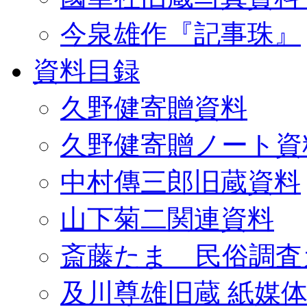
今泉雄作『記事珠』
資料目録
久野健寄贈資料
久野健寄贈ノート資
中村傳三郎旧蔵資料
山下菊二関連資料
斎藤たま 民俗調査
及川尊雄旧蔵 紙媒