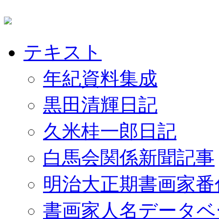
テキスト
年紀資料集成
黒田清輝日記
久米桂一郎日記
白馬会関係新聞記事
明治大正期書画家番
書画家人名データベ