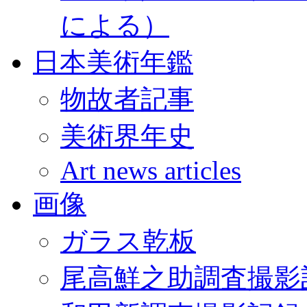
による）
日本美術年鑑
物故者記事
美術界年史
Art news articles
画像
ガラス乾板
尾高鮮之助調査撮影