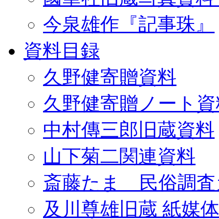
今泉雄作『記事珠』
資料目録
久野健寄贈資料
久野健寄贈ノート資
中村傳三郎旧蔵資料
山下菊二関連資料
斎藤たま 民俗調査
及川尊雄旧蔵 紙媒