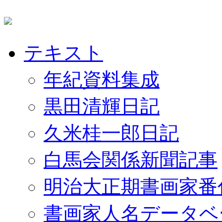
テキスト
年紀資料集成
黒田清輝日記
久米桂一郎日記
白馬会関係新聞記事
明治大正期書画家番
書画家人名データベ