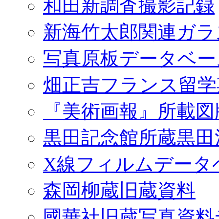
和田新調査撮影記録
新海竹太郎関連ガラ
写真原板データベー
畑正吉フランス留学
『美術画報』所載図
黒田記念館所蔵黒田
X線フィルムデータ
森岡柳蔵旧蔵資料
國華社旧蔵写真資料