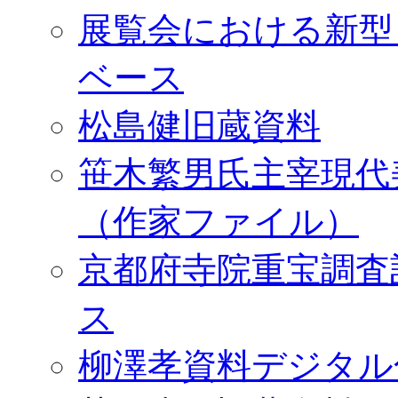
展覧会における新型
ベース
松島健旧蔵資料
笹木繁男氏主宰現代
（作家ファイル）
京都府寺院重宝調査
ス
柳澤孝資料デジタル