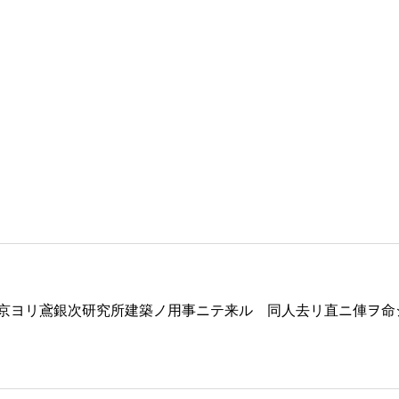
京ヨリ鳶銀次研究所建築ノ用事ニテ来ル 同人去リ直ニ俥ヲ命