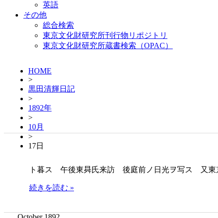
英語
その他
総合検索
東京文化財研究所刊行物リポジトリ
東京文化財研究所蔵書検索（OPAC）
HOME
>
黒田清輝日記
>
1892年
>
10月
>
17日
ト暮ス 午後東曻氏来訪 後庭前ノ日光ヲ写ス 又東
続きを読む »
October 1892