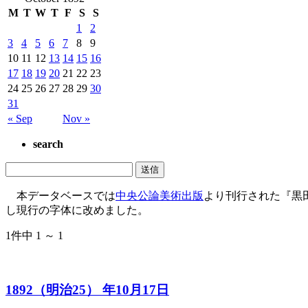
M
T
W
T
F
S
S
1
2
3
4
5
6
7
8
9
10
11
12
13
14
15
16
17
18
19
20
21
22
23
24
25
26
27
28
29
30
31
« Sep
Nov »
search
本データベースでは
中央公論美術出版
より刊行された『黒
し現行の字体に改めました。
1件中 1 ～ 1
1892（明治25） 年10月17日