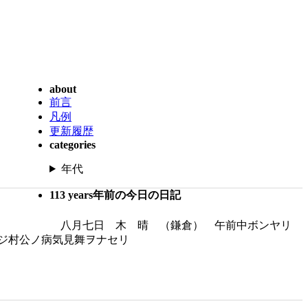
about
前言
凡例
更新履歴
categories
年代
113 years年前の今日の日記
八月七日 木 晴 （鎌倉） 午前中ボンヤリ
ジ村公ノ病気見舞ヲナセリ