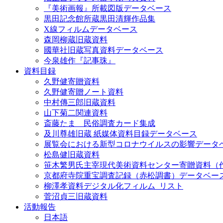
『美術画報』所載図版データベース
黒田記念館所蔵黒田清輝作品集
X線フィルムデータベース
森岡柳蔵旧蔵資料
國華社旧蔵写真資料データベース
今泉雄作『記事珠』
資料目録
久野健寄贈資料
久野健寄贈ノート資料
中村傳三郎旧蔵資料
山下菊二関連資料
斎藤たま 民俗調査カード集成
及川尊雄旧蔵 紙媒体資料目録データベース
展覧会における新型コロナウイルスの影響データ
松島健旧蔵資料
笹木繁男氏主宰現代美術資料センター寄贈資料（
京都府寺院重宝調査記録（赤松調書）データベー
柳澤孝資料デジタル化フィルム_リスト
菅沼貞三旧蔵資料
活動報告
日本語