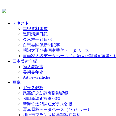
テキスト
年紀資料集成
黒田清輝日記
久米桂一郎日記
白馬会関係新聞記事
明治大正期書画家番付データベース
書画家人名データベース（明治大正期書画家番付
日本美術年鑑
物故者記事
美術界年史
Art news articles
画像
ガラス乾板
尾高鮮之助調査撮影記録
和田新調査撮影記録
新海竹太郎関連ガラス乾板
写真原板データベース（4×5カラー）
畑正吉フランス留学期写真資料