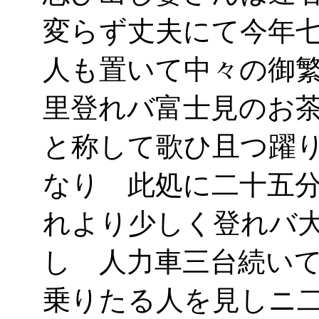
変らず丈夫にて今年
人も置いて中々の御
里登れバ富士見のお
と称して歌ひ且つ躍
なり 此処に二十五
れより少しく登れバ
し 人力車三台続い
乗りたる人を見しニ