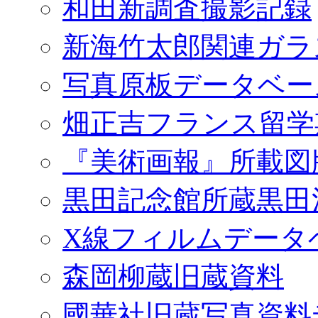
和田新調査撮影記録
新海竹太郎関連ガラ
写真原板データベー
畑正吉フランス留学
『美術画報』所載図
黒田記念館所蔵黒田
X線フィルムデータ
森岡柳蔵旧蔵資料
國華社旧蔵写真資料