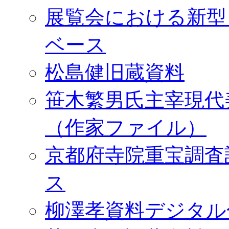
展覧会における新型
ベース
松島健旧蔵資料
笹木繁男氏主宰現代
（作家ファイル）
京都府寺院重宝調査
ス
柳澤孝資料デジタル