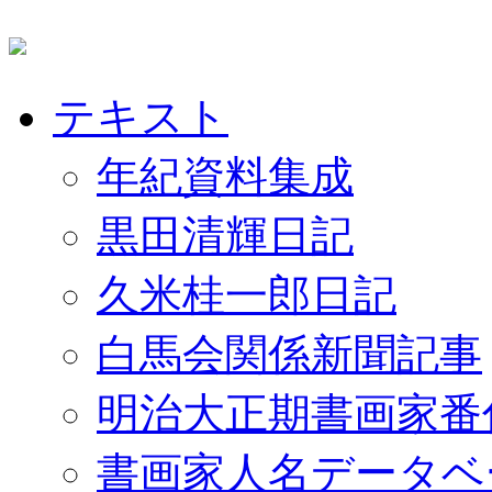
テキスト
年紀資料集成
黒田清輝日記
久米桂一郎日記
白馬会関係新聞記事
明治大正期書画家番
書画家人名データベ