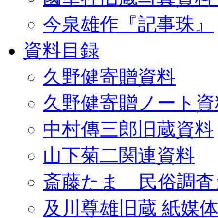
今泉雄作『記事珠』
資料目録
久野健寄贈資料
久野健寄贈ノート資
中村傳三郎旧蔵資料
山下菊二関連資料
斎藤たま 民俗調査
及川尊雄旧蔵 紙媒