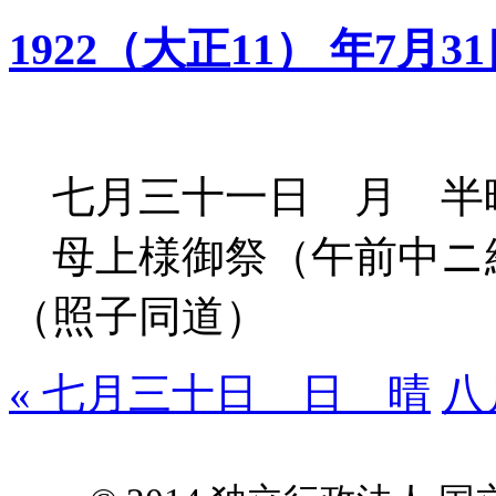
1922（大正11） 年7月3
七月三十一日 月 半
母上様御祭（午前中ニ
（照子同道）
« 七月三十日 日 晴
八