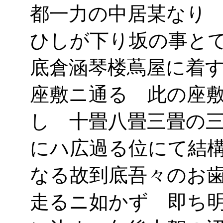
都一力の中居某なり
ひしが下り坂の事と
底倉涵琴楼蔦屋に着
座敷ニ通る 此の座
し 十畳八畳三畳の
にハ広過る位にて結
なる故到底吾々のお
走るニ如かず 即ち