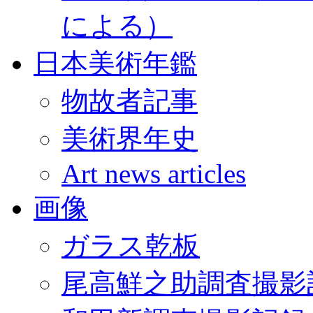
による）
日本美術年鑑
物故者記事
美術界年史
Art news articles
画像
ガラス乾板
尾高鮮之助調査撮影