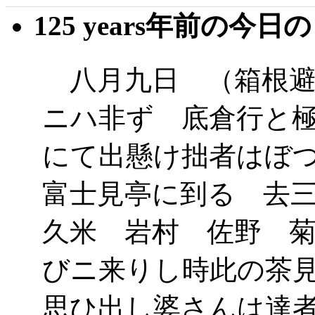
125 years年前の今日
八月九日 （箱根避
ニハ非ず 底倉行と
にて出懸け拙者はぼ
富士見亭に到る 去
久米 岩村 佐野 
びニ来りし時此の茶
思ひ出し婆さんは達