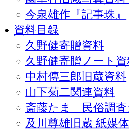
今泉雄作『記事珠』
資料目録
久野健寄贈資料
久野健寄贈ノート資
中村傳三郎旧蔵資料
山下菊二関連資料
斎藤たま 民俗調査
及川尊雄旧蔵 紙媒