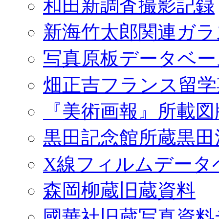
和田新調査撮影記録
新海竹太郎関連ガラ
写真原板データベー
畑正吉フランス留学
『美術画報』所載図
黒田記念館所蔵黒田
X線フィルムデータ
森岡柳蔵旧蔵資料
國華社旧蔵写真資料