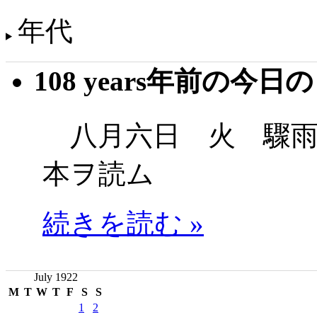
年代
108 years年前の今日
八月六日 火 驟雨
本ヲ読ム
続きを読む »
July 1922
M
T
W
T
F
S
S
1
2