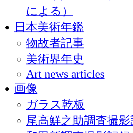
による）
日本美術年鑑
物故者記事
美術界年史
Art news articles
画像
ガラス乾板
尾高鮮之助調査撮影