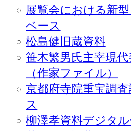
展覧会における新型
ベース
松島健旧蔵資料
笹木繁男氏主宰現代
（作家ファイル）
京都府寺院重宝調査
ス
柳澤孝資料デジタル