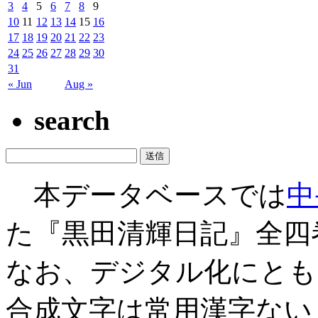
3
4
5
6
7
8
9
10
11
12
13
14
15
16
17
18
19
20
21
22
23
24
25
26
27
28
29
30
31
« Jun
Aug »
search
本データベースでは
中
た『黒田清輝日記』全四
なお、デジタル化にとも
合成文字は常用漢字ない