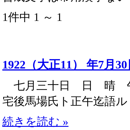
1件中 1 ～ 1
1922（大正11） 年7月3
七月三十日 日 晴 
宅後馬場氏ト正午迄語ル
続きを読む »