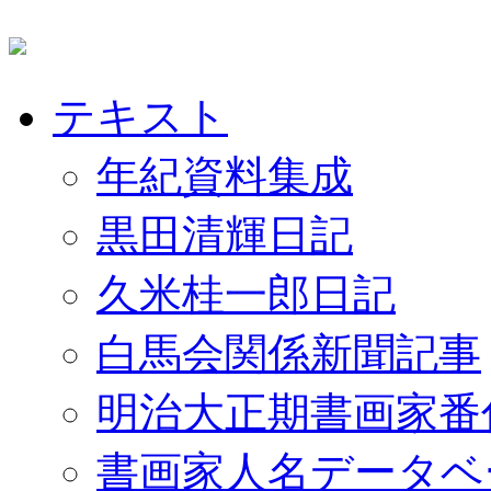
テキスト
年紀資料集成
黒田清輝日記
久米桂一郎日記
白馬会関係新聞記事
明治大正期書画家番
書画家人名データベ