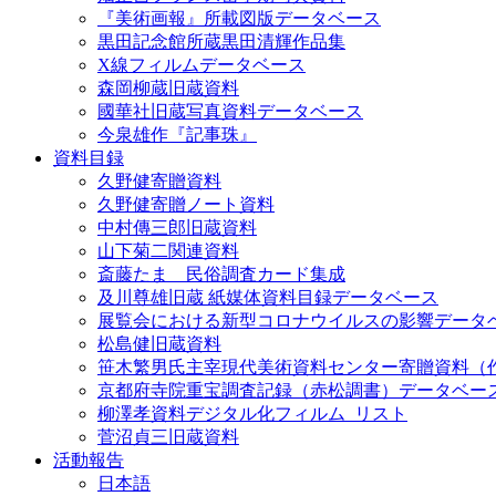
『美術画報』所載図版データベース
黒田記念館所蔵黒田清輝作品集
X線フィルムデータベース
森岡柳蔵旧蔵資料
國華社旧蔵写真資料データベース
今泉雄作『記事珠』
資料目録
久野健寄贈資料
久野健寄贈ノート資料
中村傳三郎旧蔵資料
山下菊二関連資料
斎藤たま 民俗調査カード集成
及川尊雄旧蔵 紙媒体資料目録データベース
展覧会における新型コロナウイルスの影響データ
松島健旧蔵資料
笹木繁男氏主宰現代美術資料センター寄贈資料（
京都府寺院重宝調査記録（赤松調書）データベー
柳澤孝資料デジタル化フィルム_リスト
菅沼貞三旧蔵資料
活動報告
日本語