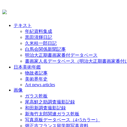
テキスト
年紀資料集成
黒田清輝日記
久米桂一郎日記
白馬会関係新聞記事
明治大正期書画家番付データベース
書画家人名データベース（明治大正期書画家番付
日本美術年鑑
物故者記事
美術界年史
Art news articles
画像
ガラス乾板
尾高鮮之助調査撮影記録
和田新調査撮影記録
新海竹太郎関連ガラス乾板
写真原板データベース（4×5カラー）
畑正吉フランス留学期写真資料