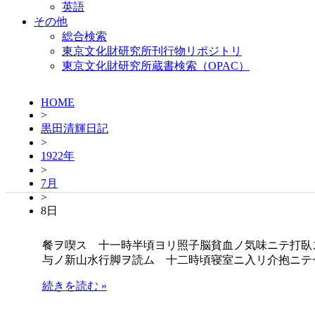
英語
その他
総合検索
東京文化財研究所刊行物リポジトリ
東京文化財研究所蔵書検索（OPAC）
HOME
>
黒田清輝日記
>
1922年
>
7月
>
8日
餐ヲ喫ス 十一時半頃ヨリ照子脳貧血ノ気味ニテ打臥
与ノ新山水行脚ヲ読ム 十二時頃寝室ニ入リ介抱ニテ
続きを読む »