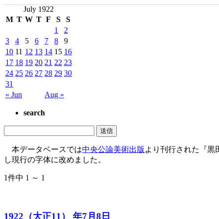
July 1922
M
T
W
T
F
S
S
1
2
3
4
5
6
7
8
9
10
11
12
13
14
15
16
17
18
19
20
21
22
23
24
25
26
27
28
29
30
31
« Jun
Aug »
search
本データベースでは
中央公論美術出版
より刊行された『黒
し現行の字体に改めました。
1件中 1 ～ 1
1922（大正11） 年7月8日