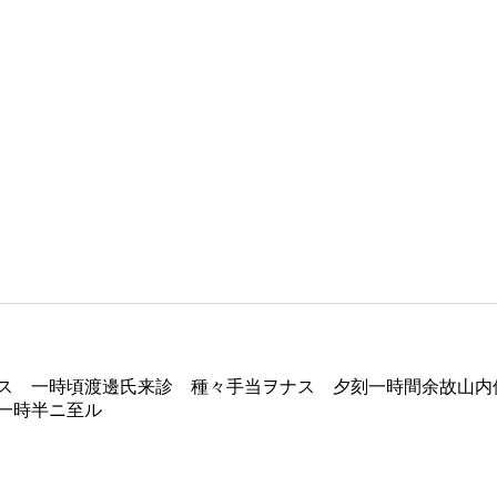
ス 一時頃渡邊氏来診 種々手当ヲナス 夕刻一時間余故山内
一時半ニ至ル