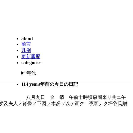
about
前言
凡例
更新履歴
categories
年代
114 years年前の今日の日記
八月九日 金 晴 午前十時頃森岡来リ共ニ午
侯及夫人ノ肖像ノ下図ヲ木炭ヲ以テ画ク 夜客ナク坪谷氏贈