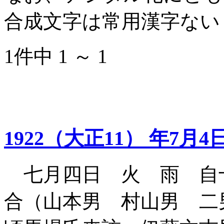
合成文字は常用漢字ない
1件中 1 ～ 1
1922（大正11） 年7月4
七月四日 火 雨 自
合（山本男 村山男 二