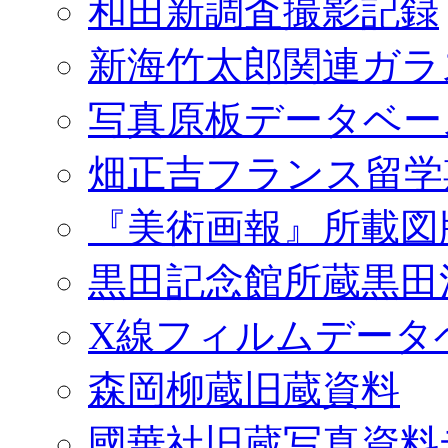
和田新調査撮影記録
新海竹太郎関連ガラ
写真原板データベー
畑正吉フランス留学
『美術画報』所載図
黒田記念館所蔵黒田
X線フィルムデータ
森岡柳蔵旧蔵資料
國華社旧蔵写真資料