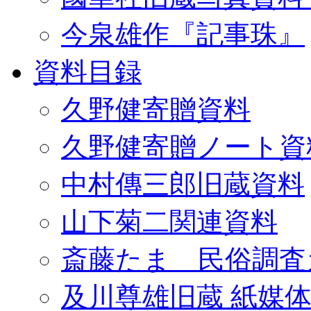
今泉雄作『記事珠』
資料目録
久野健寄贈資料
久野健寄贈ノート資
中村傳三郎旧蔵資料
山下菊二関連資料
斎藤たま 民俗調査
及川尊雄旧蔵 紙媒