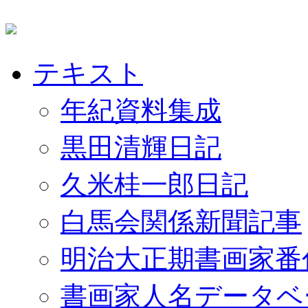
テキスト
年紀資料集成
黒田清輝日記
久米桂一郎日記
白馬会関係新聞記事
明治大正期書画家番
書画家人名データベ