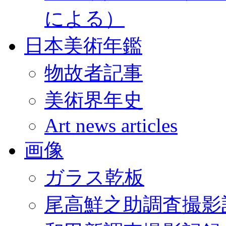
による）
日本美術年鑑
物故者記事
美術界年史
Art news articles
画像
ガラス乾板
尾高鮮之助調査撮影