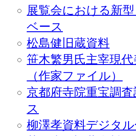
展覧会における新型
ベース
松島健旧蔵資料
笹木繁男氏主宰現代
（作家ファイル）
京都府寺院重宝調査
ス
柳澤孝資料デジタル