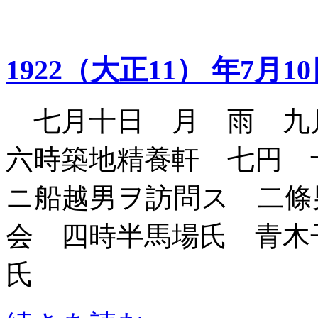
1922（大正11） 年7月1
七月十日 月 雨 九
六時築地精養軒 七円 
ニ船越男ヲ訪問ス 二條
会 四時半馬場氏 青木
氏