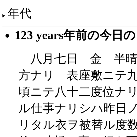
年代
123 years年前の今日
八月七日 金 半晴
方ナリ 表座敷ニテ
頃ニテ八十二度位ナ
ル仕事ナリシハ昨日
リタル衣ヲ被替ル度