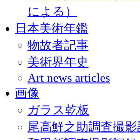
による）
日本美術年鑑
物故者記事
美術界年史
Art news articles
画像
ガラス乾板
尾高鮮之助調査撮影