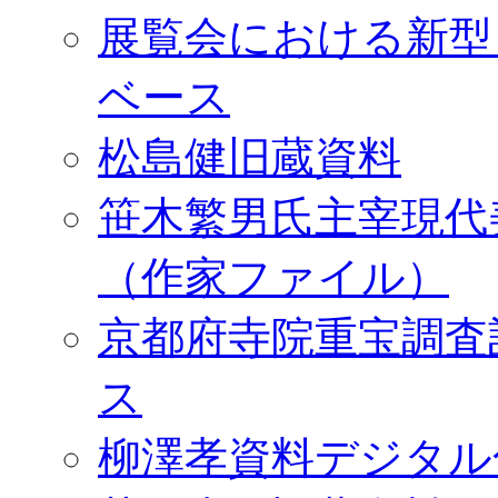
展覧会における新型
ベース
松島健旧蔵資料
笹木繁男氏主宰現代
（作家ファイル）
京都府寺院重宝調査
ス
柳澤孝資料デジタル