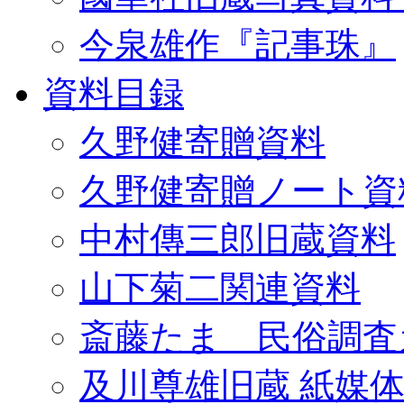
今泉雄作『記事珠』
資料目録
久野健寄贈資料
久野健寄贈ノート資
中村傳三郎旧蔵資料
山下菊二関連資料
斎藤たま 民俗調査
及川尊雄旧蔵 紙媒