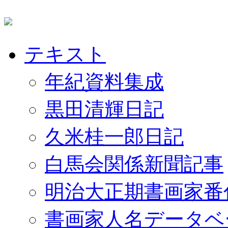
テキスト
年紀資料集成
黒田清輝日記
久米桂一郎日記
白馬会関係新聞記事
明治大正期書画家番
書画家人名データベ