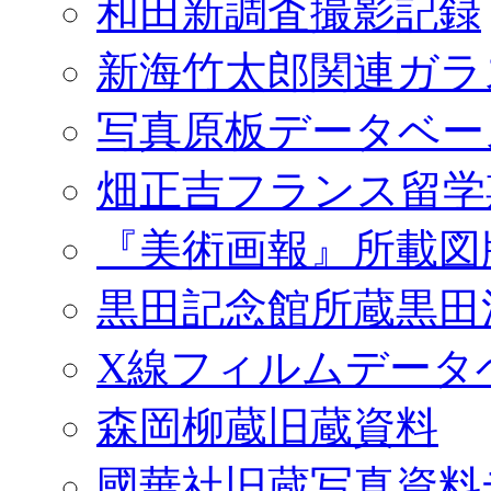
和田新調査撮影記録
新海竹太郎関連ガラ
写真原板データベー
畑正吉フランス留学
『美術画報』所載図
黒田記念館所蔵黒田
X線フィルムデータ
森岡柳蔵旧蔵資料
國華社旧蔵写真資料