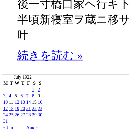
後一寸橋口家ヘ行キ
半頃新寝室ヲ蔵ニ移
叶
続きを読む »
July 1922
M
T
W
T
F
S
S
1
2
3
4
5
6
7
8
9
10
11
12
13
14
15
16
17
18
19
20
21
22
23
24
25
26
27
28
29
30
31
« Jun
Aug »